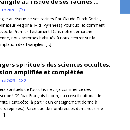
vangile au risque de ses racines …
juin 2026
0
ngile au risque de ses racines Par Claude Turck-Soclet,
dinateur Régional Midi-Pyrénées) Pourquoi et comment
 avec le Premier Testament Dans notre démarche
ienne, nous sommes habitués à nous centrer sur la
mplation des Evangiles,
[…]
gers spirituels des sciences occultes.
sion amplifiée et complétée.
 mai 2023
2
rs spirituels de l’occultisme : ça commence dès
oscope ! (2) (par François Lebon, du conseil national de
rnité Pentecôte, à partir d’un enseignement donné à
eurs reprises.) Parce que de nombreuses demandes me
[…]