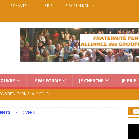
JE CHANTE
JE RIS
JE FAIS UN DON
COUVRE
JE ME FORME
JE CHERCHE
JE PRIE
ONS BIEN GARNIS
ACCUEIL
Charismatique au Vatican : trois voix, une seule mission
MENTS
DIVERS
rencontre européenne des groupes de prière, du 14 au 18
7)
ACCUEIL