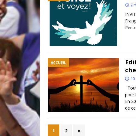
2 
INVI
Franç
P
Edi
ACCUEIL
che
10 
Tout 
pour 
En 20
de c
1
2
»