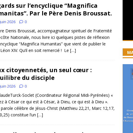
ards sur l’encyclique “Magnifica
iration devient prière
ACCUEIL
anitas”. Par le Père Denis Broussat.
ncyclique “Magnifica Humanitas”. Par le Père Denis Broussat.
juin 2026
0
re Denis Broussat, accompagnateur spirituel de Fraternité
côte Nationale, nous livre ici quelques pistes de réflexion
ai eu la grâce d’être visité par Dieu”
GUERISON, DELIVRANCE
’encyclique “Magnifica Humanitas” que vient de publier le
 joie soit parfaite ! Jn 15, 11
ACCOMPAGNEMENT SPIRITUEL
Léon XIV. Qu’il en soit remercié ! Le
[…]
MA
x citoyennetés, un seul cœur :
quilibre du disciple
juin 2026
0
laudeTurck-Soclet (Coordinateur Régional Midi-Pyrénées) «
z à César ce qui est à César, à Dieu, ce qui est à Dieu ».
 parole célèbre de Jésus-Christ (Matthieu 22,21, Marc 12,17,
0,25) constitue l’un
[…]