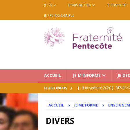
JE LIS
JE FAIS DU LIEN
JE CONTACTE
JE PRENDS EXEMPLE
ACCUEIL
JE M’INFORME
JE DE
[ 13 novembre 2020 ]
DES RAY
FLASH INFOS
[ 21 juillet 2026 ]
Le Renouveau 
ACCUEIL
JE ME FORME
ENSEIGNE
ACCUEIL
[ 16 juillet 2026 ]
Medjugorje : 
DIVERS
octobre 2026 (mise à jour 16/0