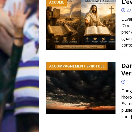
L’é
ACCUEIL
23 
L’Éva
(Coor
prier
ignat
conte
Dan
ACCOMPAGNEMENT SPIRITUEL
Ver
11
Dange
l’hor
Frate
plusi
sont