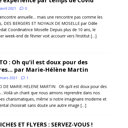
 expérience par temps de Covid
avril 2021
0
encontre annuelle… mais une rencontre pas comme les
es, DES BERGERS ET NOYAUX DE MOSELLE par Odile
dat Coordinatrice Moselle Depuis plus de 10 ans, le
er week-end de février voit accourir vers l’institut
[…]
TO : Oh qu’il est doux pour des
res… par Marie-Hélène Martin
 mars 2021
1
O DE MARIE-HELENE MARTIN Oh qu’il est doux pour des
s…Voilà un chant que nous aimons reprendre dans nos
es charismatiques, même si notre imaginaire moderne et
ental choisirait sans doute une autre image
[…]
ICHES ET FLYERS : SERVEZ-VOUS !