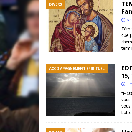
TEM
DIVERS
Fam
6 
Témoi
que j
chemi
termi
EDI
ACCOMPAGNEMENT SPIRITUEL
15,
5 
“Mets
vous 
vous 
butt