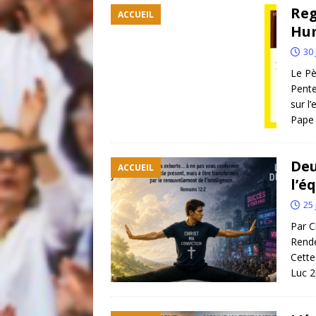
Reg
ACCUEIL
[ 14 juillet 2026 ]
Quand la resp
Hum
[ 30 juin 2026 ]
Regards sur l’e
30 
ACCUEIL
Le Pè
Pente
[ 30 juin 2026 ]
Témoignage : “J’
sur l
[ 5 mai 2021 ]
EDITO : Que votre
Pape 
Deu
ACCUEIL
l’é
25 
Par C
Rende
Cette
Luc 2