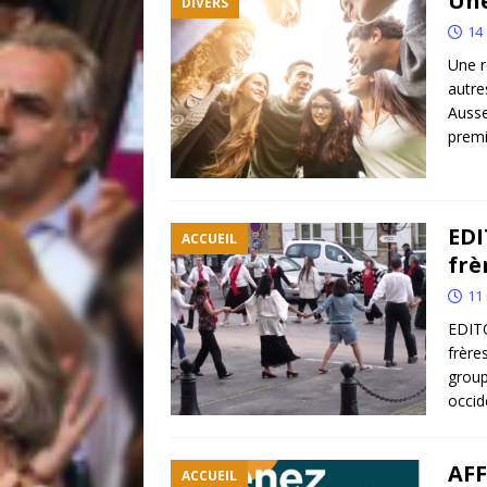
Une
DIVERS
14 
Une r
autr
Ausse
premi
EDI
ACCUEIL
frè
11
EDIT
frère
group
occid
AFF
ACCUEIL