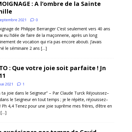
OIGNAGE : A l’ombre de la Sainte
ille
septembre 2021
0
gnage de Philippe Berranger C’est seulement vers 40 ans
’ai eu l’idée de faire de la maçonnerie, après un long
nement de vocation qui n’a pas encore abouti. J’avais
né le séminaire 2 ans
[…]
TO : Que votre joie soit parfaite ! Jn
 11
mai 2021
1
 ta joie dans le Seigneur” – Par Claude Turck Réjouissez–
dans le Seigneur en tout temps ; je le répète, réjouissez–
! Ph 4,4 Tenez pour une joie suprême mes frères, d’être en
e
[…]