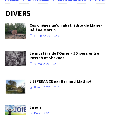
DIVERS
Ces chênes qu’on abat, édito de Marie-
Hélène Martin
3 juillet 2020
0
Le mystère de l’Omer – 50 jours entre
Pessah et Shavuot
20 mai 2020
0
L’ESPERANCE par Bernard Mathiot
29 avril 2020
1
La joie
15 avril 2020
0