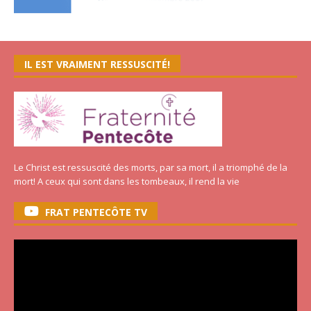
IL EST VRAIMENT RESSUSCITÉ!
Le Christ est ressuscité des morts, par sa mort, il a triomphé de la
mort! A ceux qui sont dans les tombeaux, il rend la vie
FRAT PENTECÔTE TV