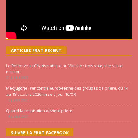
ARTICLES FRAT RECENT
Le Renouveau Charismatique au Vatican : trois voix, une seule
mission
21 juillet 2026
Medjugorje : rencontre européenne des groupes de prière, du 14
au 18 octobre 2026 (mise à jour 16/07)
16 juillet 2026
Quand la respiration devient prière
14 juillet 2026
SUIVRE LA FRAT FACEBOOK