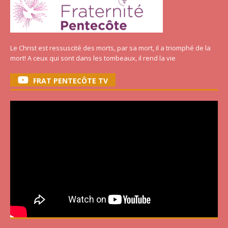
Le Christ est ressuscité des morts, par sa mort, il a triomphé de la
mort! A ceux qui sont dans les tombeaux, il rend la vie
FRAT PENTECÔTE TV