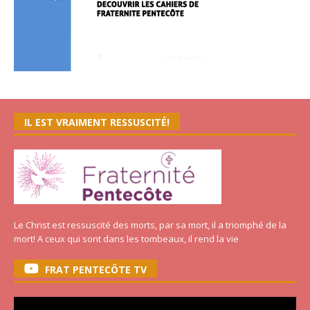
IL EST VRAIMENT RESSUSCITÉ!
Le Christ est ressuscité des morts, par sa mort, il a triomphé de la
mort! A ceux qui sont dans les tombeaux, il rend la vie
FRAT PENTECÔTE TV