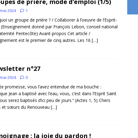
upes de prière, mode d’emploi (1/5)
 mai 2024
1
uoi un groupe de prière ? / Collaborer à l’oeuvre de l’Esprit-
. (Enseignement donné par François Lebon, conseil national
aternité Pentecôte) Avant-propos Cet article /
gnement est le premier de cinq autres. Les 16
[…]
sletter n°27
 mai 2024
0
te promesse, vous l’avez entendue de ma bouche :
 que Jean a baptisé avec l’eau, vous, c’est dans l’Esprit Saint
ous serez baptisés d’ici peu de jours.“ (Actes 1, 5) Chers
s et sœurs du Renouveau
[…]
oignage : la joie du pardon !