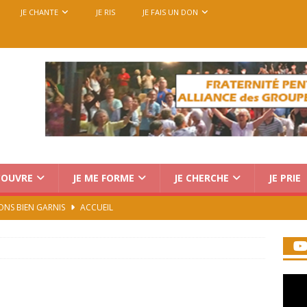
JE CHANTE
JE RIS
JE FAIS UN DON
COUVRE
JE ME FORME
JE CHERCHE
JE PRIE
ONS BIEN GARNIS
ACCUEIL
Charismatique au Vatican : trois voix, une seule mission
rencontre européenne des groupes de prière, du 14 au 18
7)
ACCUEIL