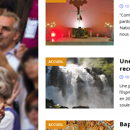
13
“Comm
pardo
Natio
nous
Une
ACCUEIL
rec
10
Une p
l’Esp
en 20
soule
Bap
ACCUEIL