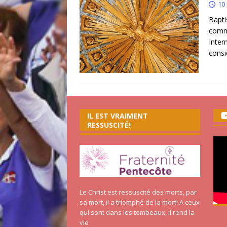
10
Baptis
commi
Inter
consi
IL EST VRAIMENT
RESSUSCITÉ!
Le Christ est ressuscité des morts, par
sa mort, il a triomphé de la mort! A ceux
qui sont dans les tombeaux, il rend la
vie