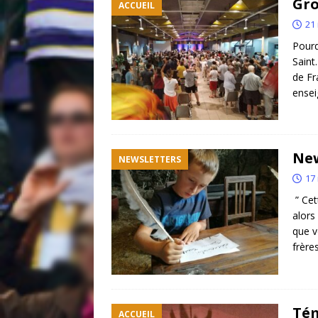
Gro
ACCUEIL
21
Pourq
Saint
de Fr
ensei
New
NEWSLETTERS
17
” Cet
alors
que v
frère
Tém
ACCUEIL