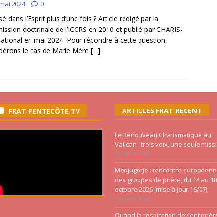
 mai 2024
0
é dans l’Esprit plus d’une fois ? Article rédigé par la
ssion doctrinale de l’ICCRS en 2010 et publié par CHARIS-
national en mai 2024 Pour répondre à cette question,
dérons le cas de Marie Mère
[…]
ARTICLES FRAT RECENT
FRAT PENTECÔTE TV
Le Renouveau Charismatique au
Vatican : trois voix, une seule miss
21 juillet 2026
Medjugorje : rencontre européen
des groupes de prière, du 14 au 18
octobre 2026 (mise à jour 16/07)
16 juillet 2026
Quand la respiration devient prièr