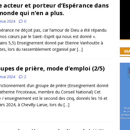
e acteur et porteur d’Espérance dans
iration devient prière
ACCUEIL
monde qui n’en a plus.
ncyclique “Magnifica Humanitas”. Par le Père Denis Broussat.
 mai 2024
0
pérance ne déçoit pas, car l’amour de Dieu a été répandu
nos cœurs par le Saint–Esprit qui nous est donné ».
ai eu la grâce d’être visité par Dieu”
GUERISON, DELIVRANCE
ins 5,5) Enseignement donné par Etienne Vanhoutte à
 joie soit parfaite ! Jn 15, 11
ACCOMPAGNEMENT SPIRITUEL
es, lors du rassemblement organisé par
[…]
MA
upes de prière, mode d’emploi (2/5)
 mai 2024
2
nctionnement d’un groupe de prière (Enseignement donné
atherine Fricoteaux, membre du Conseil National) Cet
le / enseignement est le second des cinq, donnés les 16 et
rs 2024, à Chevilly-Larue, lors du
[…]