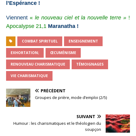
l’Espérance !
Viennent
«
le nouveau ciel et la nouvelle terre »
!
Apocalypse 21,1
Maranatha !
COMBAT SPIRITUEL
ENSEIGNEMENT
EXHORTATION;
ŒCUMÉNISME
RENOUVEAU CHARISMATIQUE
TÉMOIGNAGES
VIE CHARISMATIQUE
PRÉCÉDENT
Groupes de prière, mode d’emploi (2/5)
SUIVANT
Humour : les charismatiques et le théologien du
soupçon