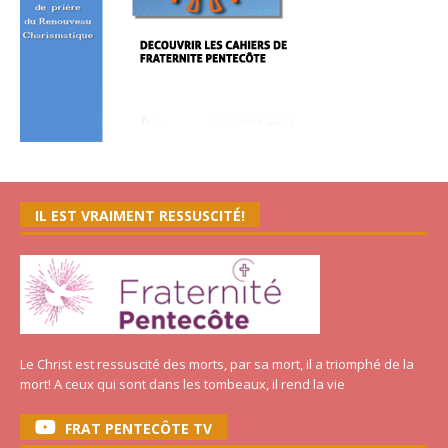
IL EST VRAIMENT RESSUSCITÉ!
Le Christ est ressuscité des morts, par sa mort, il a triomphé de la
mort! A ceux qui sont dans les tombeaux, il rend la vie
FRAT PENTECÔTE TV