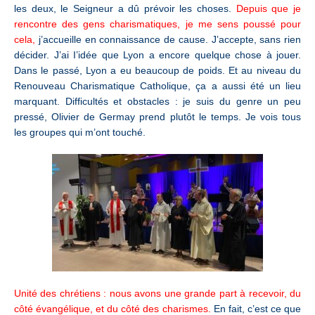
les deux, le Seigneur a dû prévoir les choses.
Depuis que je
rencontre des gens charismatiques, je me sens poussé pour
cela,
j’accueille en connaissance de cause. J’accepte, sans rien
décider. J’ai I’idée que Lyon a encore quelque chose à jouer.
Dans le passé, Lyon a eu beaucoup de poids. Et au niveau du
Renouveau Charismatique Catholique, ça a aussi été un lieu
marquant. Difficultés et obstacles : je suis du genre un peu
pressé, Olivier de Germay prend plutôt le temps. Je vois tous
les groupes qui m’ont touché.
Unité des chrétiens :
nous avons une grande part à recevoir, du
côté évangélique, et du côté des charismes.
En fait, c’est ce que