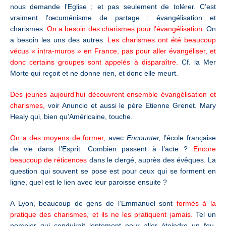
nous demande l’Eglise ; et pas seulement de tolérer. C’est
vraiment l’œcuménisme de partage : évangélisation et
charismes.
On a besoin des charismes pour l’évangélisation.
On
a besoin les uns des autres.
Les charismes ont été beaucoup
vécus « intra-muros » en France, pas pour aller évangéliser, et
donc certains groupes sont appelés à disparaître.
Cf. la Mer
Morte qui reçoit et ne donne rien, et donc elle meurt.
Des jeunes aujourd’hui découvrent ensemble évangélisation et
charismes,
voir Anuncio et aussi le père Etienne Grenet. Mary
Healy qui, bien qu’Américaine, touche.
On a des moyens de former,
avec
Encounter,
l’école française
de vie dans l’Esprit. Combien passent à l’acte ?
Encore
beaucoup de réticences
dans le clergé, auprès des évêques. La
question qui souvent se pose est pour ceux qui se forment en
ligne, quel est le lien avec leur paroisse ensuite ?
A Lyon, beaucoup de gens de l’Emmanuel sont
formés à la
pratique des charismes, et ils ne les pratiquent jamais.
Tel un
pompier qui conduirait lentement pour aller éteindre un feu.