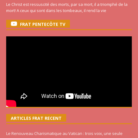
Le Christ est ressuscité des morts, par sa mort, il a triomphé de la
mort! A ceux qui sont dans les tombeaux, il rend la vie
FRAT PENTECÔTE TV
ARTICLES FRAT RECENT
Le Renouveau Charismatique au Vatican : trois voix, une seule