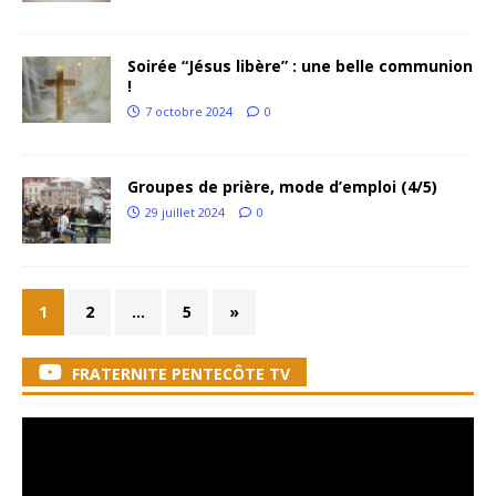
Soirée “Jésus libère” : une belle communion
!
7 octobre 2024
0
Groupes de prière, mode d’emploi (4/5)
29 juillet 2024
0
1
2
…
5
»
FRATERNITE PENTECÔTE TV