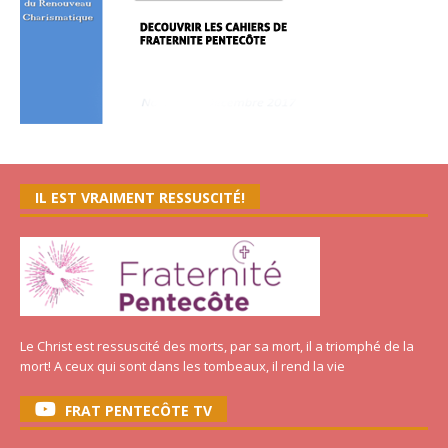
IL EST VRAIMENT RESSUSCITÉ!
Le Christ est ressuscité des morts, par sa mort, il a triomphé de la
mort! A ceux qui sont dans les tombeaux, il rend la vie
FRAT PENTECÔTE TV