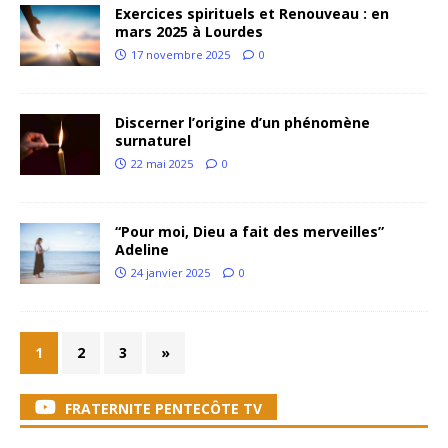
Exercices spirituels et Renouveau : en
mars 2025 à Lourdes
17 novembre 2025
0
Discerner l’origine d’un phénomène
surnaturel
22 mai 2025
0
“Pour moi, Dieu a fait des merveilles”
Adeline
24 janvier 2025
0
1
2
3
»
FRATERNITE PENTECÔTE TV