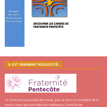
IL EST VRAIMENT RESSUSCITÉ!
Le Christ est ressuscité des morts, par sa mort, il a triomphé de la
mort! A ceux qui sont dans les tombeaux, il rend la vie