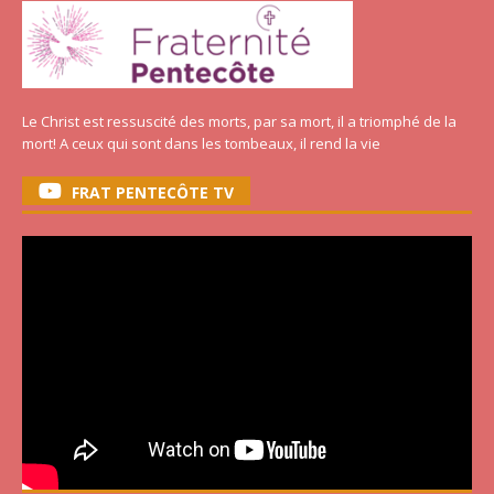
Le Christ est ressuscité des morts, par sa mort, il a triomphé de la
mort! A ceux qui sont dans les tombeaux, il rend la vie
FRAT PENTECÔTE TV