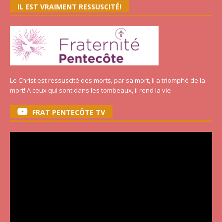
IL EST VRAIMENT RESSUSCITÉ!
Le Christ est ressuscité des morts, par sa mort, il a triomphé de la
mort! A ceux qui sont dans les tombeaux, il rend la vie
FRAT PENTECÔTE TV