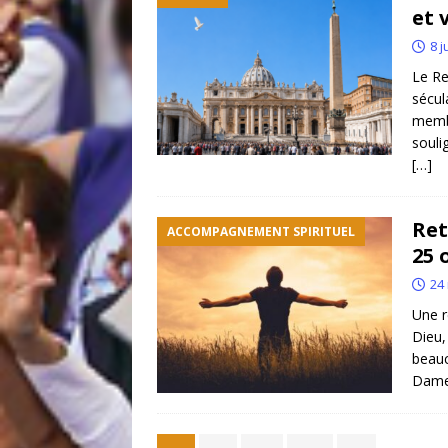
et 
8 j
Le Re
sécul
membr
souli
[…]
Ret
ACCOMPAGNEMENT SPIRITUEL
25 
24
Une r
Dieu,
beauc
Dame