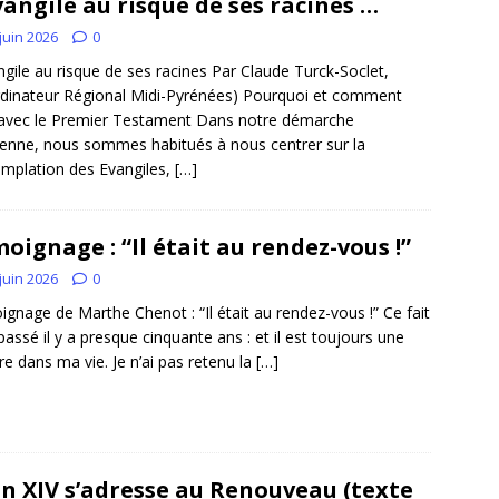
vangile au risque de ses racines …
juin 2026
0
ngile au risque de ses racines Par Claude Turck-Soclet,
dinateur Régional Midi-Pyrénées) Pourquoi et comment
 avec le Premier Testament Dans notre démarche
ienne, nous sommes habitués à nous centrer sur la
mplation des Evangiles,
[…]
oignage : “Il était au rendez-vous !”
juin 2026
0
gnage de Marthe Chenot : “Il était au rendez-vous !” Ce fait
 passé il y a presque cinquante ans : et il est toujours une
re dans ma vie. Je n’ai pas retenu la
[…]
n XIV s’adresse au Renouveau (texte