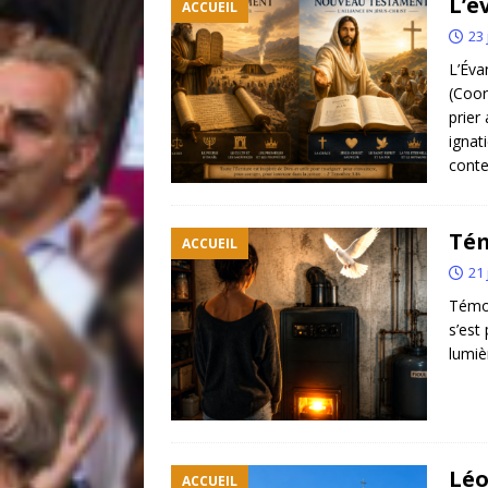
L’é
ACCUEIL
23 
L’Éva
(Coor
prier
ignat
conte
Tém
ACCUEIL
21 
Témoi
s’est
lumiè
Léo
ACCUEIL