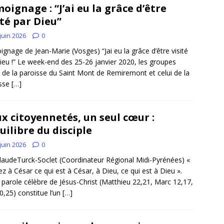
oignage : “J’ai eu la grâce d’être
ité par Dieu”
juin 2026
0
gnage de Jean-Marie (Vosges) “Jai eu la grâce d’être visité
ieu !” Le week-end des 25-26 janvier 2020, les groupes
 de la paroisse du Saint Mont de Remiremont et celui de la
isse
[…]
x citoyennetés, un seul cœur :
quilibre du disciple
juin 2026
0
laudeTurck-Soclet (Coordinateur Régional Midi-Pyrénées) «
z à César ce qui est à César, à Dieu, ce qui est à Dieu ».
 parole célèbre de Jésus-Christ (Matthieu 22,21, Marc 12,17,
0,25) constitue l’un
[…]