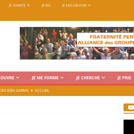
JE CHANTE
JE RIS
JE FAIS UN DON
COUVRE
JE ME FORME
JE CHERCHE
JE PRIE
ONS BIEN GARNIS
ACCUEIL
Charismatique au Vatican : trois voix, une seule mission
rencontre européenne des groupes de prière, du 14 au 18
7)
ACCUEIL