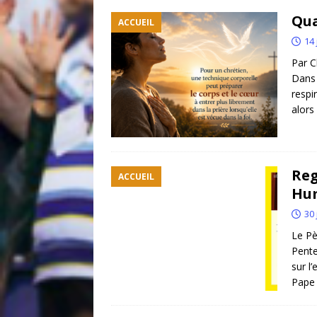
Qua
ACCUEIL
14 
Par C
Dans 
respi
alors
Reg
ACCUEIL
Hum
30 
Le Pè
Pente
sur l
Pape 