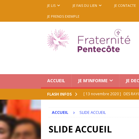
JE LIS
JE FAIS DU LIEN
JE CONTACTE
JE PRENDS EXEMPLE
ACCUEIL
JE M’INFORME
JE DE
[ 13 novembre 2020 ]
DES RAY
FLASH INFOS
[ 21 juillet 2026 ]
Le Renouveau 
ACCUEIL
ACCUEIL
SLIDE ACCUEIL
[ 16 juillet 2026 ]
Medjugorje : 
SLIDE ACCUEIL
octobre 2026 (mise à jour 16/0