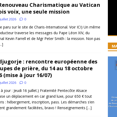
iration devient prière
ACCUEIL
Renouveau Charismatique au Vatican
ncyclique “Magnifica Humanitas”. Par le Père Denis Broussat.
rois voix, une seule mission
juillet 2026
0
cle paru sur le site de Charis-International. Voir ICI) Un même
ai eu la grâce d’être visité par Dieu”
GUERISON, DELIVRANCE
onducteur traverse les messages du Pape Léon XIV, du
 joie soit parfaite ! Jn 15, 11
ACCOMPAGNEMENT SPIRITUEL
nal Kevin Farrell et de Mgr Peter Smith : la mission. Non pas
…]
MA
jugorje : rencontre européenne des
upes de prière, du 14 au 18 octobre
6 (mise à jour 16/07)
juillet 2026
0
 à jour : Jeudi 16 juillet.) Fraternité Pentecôte Alsace
ise un déplacement en car grand luxe, pour 650 € tout
is : hébergement, inscription, pass. Les démarches s’en
ent grandement facilitées, bravo ! Renseignements
[…]