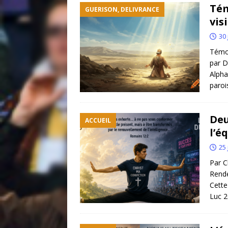
Tém
GUERISON, DELIVRANCE
vis
30 
Témoi
par D
Alpha
paro
Deu
ACCUEIL
l’é
25 
Par C
Rende
Cette
Luc 2