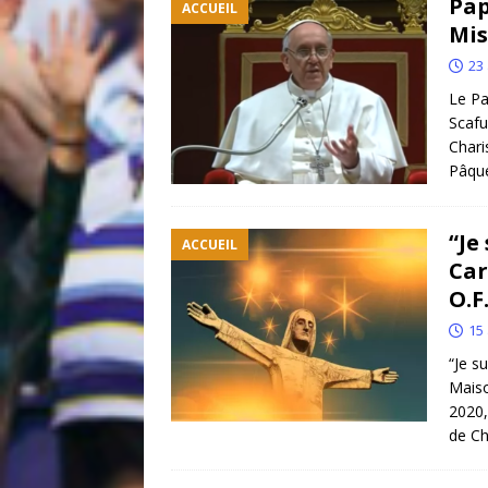
Pap
ACCUEIL
Mis
23 
Le Pa
Scafu
Chari
Pâque
“Je
ACCUEIL
Car
O.F
15 
“Je s
Maiso
2020,
de Ch