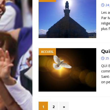
24 
Les a
Par M
relig
plus 
Qui
ACCUEIL
25 
QUI E
commu
Saint
on p
1
2
»