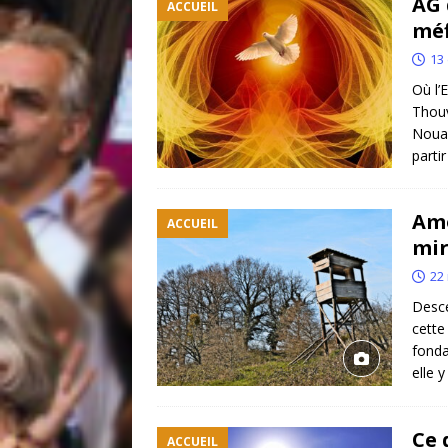
AG 
ACCUEIL
méf
13
Où l’
Thouv
Nouan
parti
Amo
ACCUEIL
mir
22
Desce
cette
fonda
elle 
Ce 
ACCUEIL