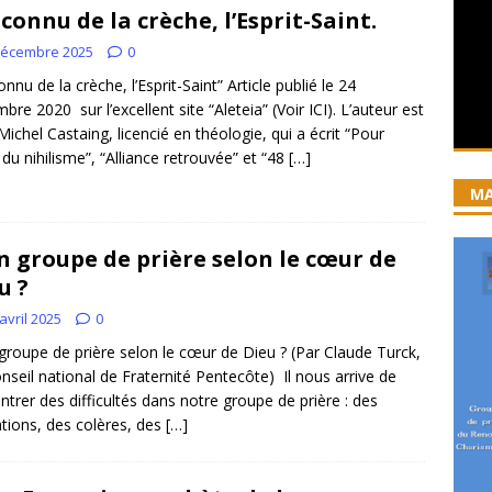
iration devient prière
ACCUEIL
nconnu de la crèche, l’Esprit-Saint.
ncyclique “Magnifica Humanitas”. Par le Père Denis Broussat.
décembre 2025
0
onnu de la crèche, l’Esprit-Saint” Article publié le 24
bre 2020 sur l’excellent site “Aleteia” (Voir ICI). L’auteur est
ai eu la grâce d’être visité par Dieu”
GUERISON, DELIVRANCE
Michel Castaing, licencié en théologie, qui a écrit “Pour
r du nihilisme”, “Alliance retrouvée” et “48
[…]
 joie soit parfaite ! Jn 15, 11
ACCOMPAGNEMENT SPIRITUEL
MA
 groupe de prière selon le cœur de
u ?
avril 2025
0
roupe de prière selon le cœur de Dieu ? (Par Claude Turck,
nseil national de Fraternité Pentecôte) Il nous arrive de
ntrer des difficultés dans notre groupe de prière : des
ations, des colères, des
[…]