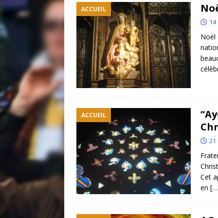
Noë
ACCUEIL
14
Noël 
natio
beauc
célèb
“Ay
ACCUEIL
Chr
21 
Frate
Chris
Cet a
en
[…