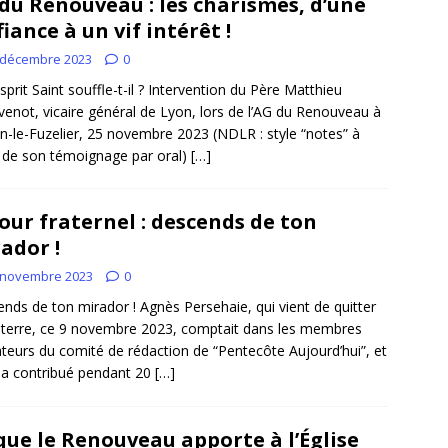
du Renouveau : les charismes, d’une
iance à un vif intérêt !
 décembre 2023
0
Esprit Saint souffle-t-il ? Intervention du Père Matthieu
enot, vicaire général de Lyon, lors de l’AG du Renouveau à
-le-Fuzelier, 25 novembre 2023 (NDLR : style “notes” à
r de son témoignage par oral)
[…]
ur fraternel : descends de ton
ador !
 novembre 2023
0
nds de ton mirador ! Agnès Persehaie, qui vient de quitter
 terre, ce 9 novembre 2023, comptait dans les membres
teurs du comité de rédaction de “Pentecôte Aujourd’hui”, et
y a contribué pendant 20
[…]
que le Renouveau apporte à l’Église