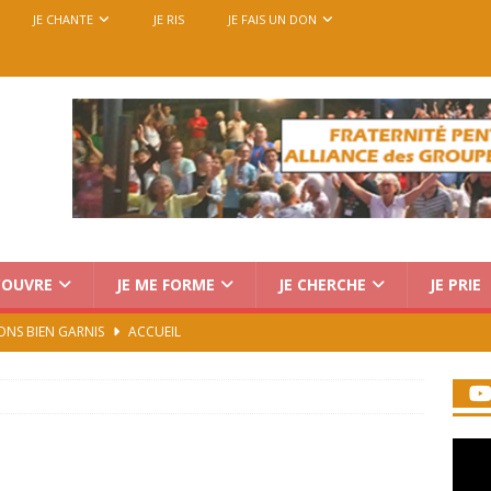
JE CHANTE
JE RIS
JE FAIS UN DON
COUVRE
JE ME FORME
JE CHERCHE
JE PRIE
ONS BIEN GARNIS
ACCUEIL
Charismatique au Vatican : trois voix, une seule mission
rencontre européenne des groupes de prière, du 14 au 18
7)
ACCUEIL