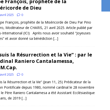
e François, prophète de la
éricorde de Dieu
avril 2025
0
pe François, prophète de la Miséricorde de Dieu Par Pino
ro, Modérateur de CHARIS, 21 avril 2025. Article publié par
s-International (ICI) Après nous avoir souhaité “Joyeuses
s” et avoir donné sa bénédiction
[…]
 suis la Résurrection et la Vie” : par le
dinal Raniero Cantalamessa,
.M.Cap.
avril 2025
0
uis la Résurrection et la Vie” (Jean 11, 25) Prédicateur de la
n Pontificale depuis 1980, nommé cardinal le 28 novembre
 le Père Raniero Cantalamesa a été Assistant Ecclésiastique
aris, de 2019
[…]