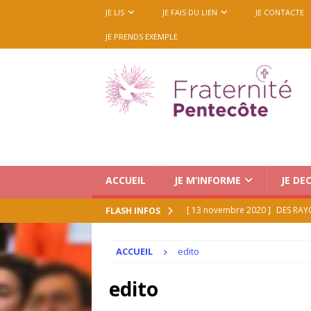
JE LIS
JE FAIS DU LIEN
JE CONTACTE
JE PRENDS EXEMPLE
ACCUEIL
JE M’INFORME
JE DE
[ 13 novembre 2020 ]
DES RAY
FLASH INFOS
[ 21 juillet 2026 ]
Le Renouveau 
ACCUEIL
ACCUEIL
edito
[ 16 juillet 2026 ]
Medjugorje : 
edito
octobre 2026 (mise à jour 16/0