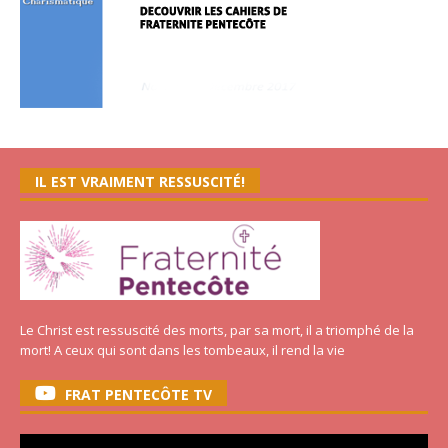
IL EST VRAIMENT RESSUSCITÉ!
Le Christ est ressuscité des morts, par sa mort, il a triomphé de la
mort! A ceux qui sont dans les tombeaux, il rend la vie
FRAT PENTECÔTE TV