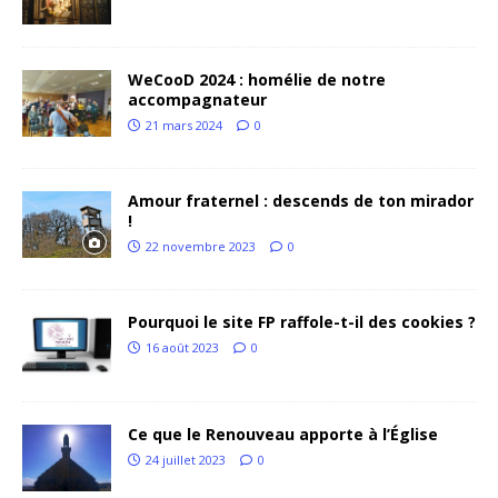
WeCooD 2024 : homélie de notre
accompagnateur
21 mars 2024
0
Amour fraternel : descends de ton mirador
!
22 novembre 2023
0
Pourquoi le site FP raffole-t-il des cookies ?
16 août 2023
0
Ce que le Renouveau apporte à l’Église
24 juillet 2023
0