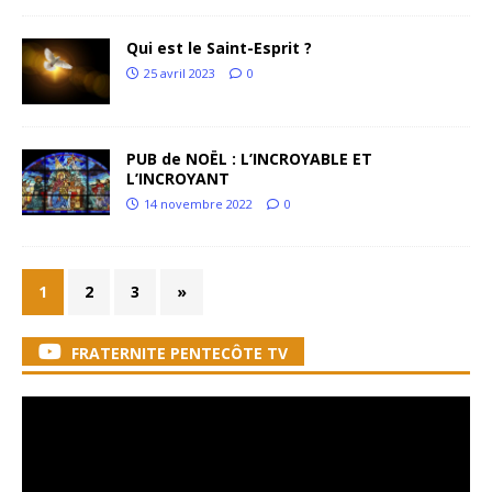
Qui est le Saint-Esprit ?
25 avril 2023
0
PUB de NOËL : L’INCROYABLE ET
L’INCROYANT
14 novembre 2022
0
1
2
3
»
FRATERNITE PENTECÔTE TV