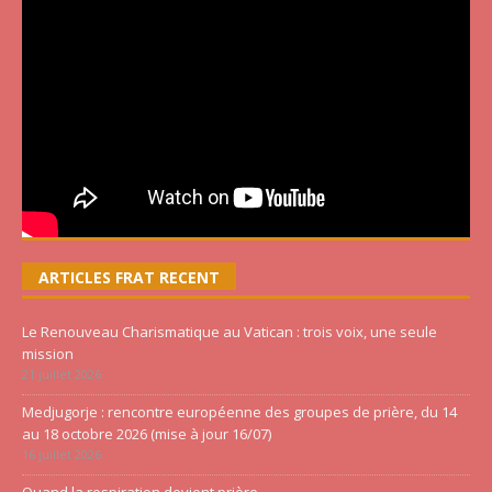
ARTICLES FRAT RECENT
Le Renouveau Charismatique au Vatican : trois voix, une seule
mission
21 juillet 2026
Medjugorje : rencontre européenne des groupes de prière, du 14
au 18 octobre 2026 (mise à jour 16/07)
16 juillet 2026
Quand la respiration devient prière