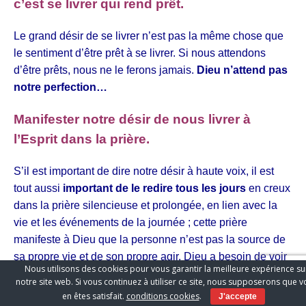
c’est se livrer qui rend prêt.
Le grand désir de se livrer n’est pas la même chose que
le sentiment d’être prêt à se livrer. Si nous attendons
d’être prêts, nous ne le ferons jamais.
Dieu n’attend pas
notre perfection…
Manifester notre désir de nous livrer à
l’Esprit dans la prière.
S’il est important de dire notre désir à haute voix, il est
tout aussi
important de le redire tous les jours
en creux
dans la prière silencieuse et prolongée, en lien avec la
vie et les événements de la journée ; cette prière
manifeste à Dieu que la personne n’est pas la source de
sa propre vie et de son propre agir. Dieu a besoin de voir
Nous utilisons des cookies pour vous garantir la meilleure expérience su
où nous plaçons notre trésor et notre temps. Il est bon de
notre site web. Si vous continuez à utiliser ce site, nous supposerons que 
tendre à « l’exercice de la présence de Dieu » tout au
en êtes satisfait.
conditions cookies
.
J'accepte