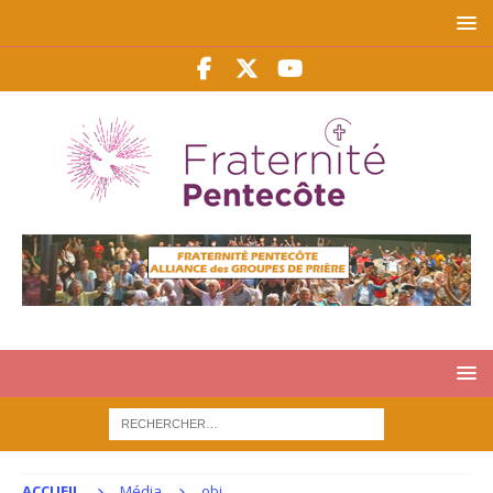
ACCUEIL
Média
obj