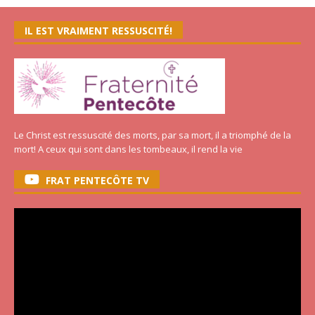
IL EST VRAIMENT RESSUSCITÉ!
Le Christ est ressuscité des morts, par sa mort, il a triomphé de la
mort! A ceux qui sont dans les tombeaux, il rend la vie
FRAT PENTECÔTE TV