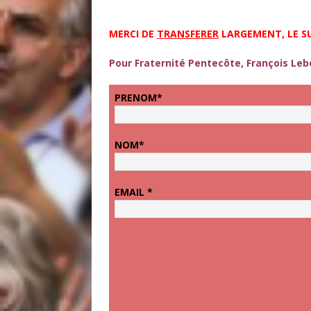
MERCI DE
TRANSFERER
LARGEMENT, LE SU
Pour Fraternité Pentecôte, François Le
PRENOM*
NOM*
EMAIL *