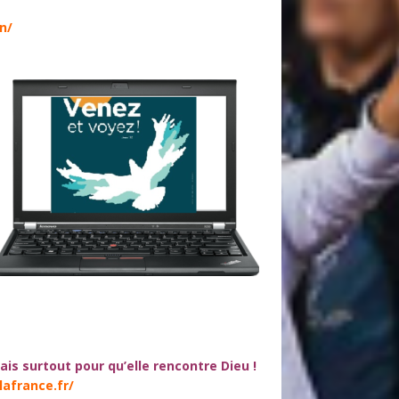
n/
ais surtout pour qu’elle rencontre Dieu !
lafrance.fr/