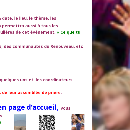
a date, le lieu, le thème, les
a permettra aussi à tous les
iculières de cet événement.
« Ce que tu
ris, des communautés du Renouveau, etc
s quelques uns et les coordinateurs
de leur assemblée de prière
.
en page d’accueil,
vous
us
e