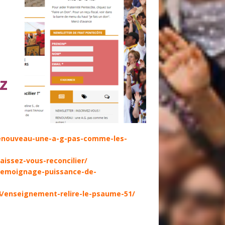
ez
/renouveau-une-a-g-pas-comme-les-
aissez-vous-reconcilier/
/temoignage-puissance-de-
14/enseignement-relire-le-psaume-51/