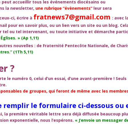
e peut accueillir tous les événements diocésains ou
ns la newsletter,
une rubrique
“évènements”
leur sera
fratnews7@gmail.com
eux-ci, écrire à
:
a
vec l
il pour en savoir plus, ou un lien vers un site ou un blog.
Cel
 tel ou tel intervenant, ou toute initiative et démarche part
 Églises. » (Ap 1,11)
autres nouvelles : de Fraternité Pentecôte Nationale, de Cha
tres.” (1Th 5,11)
er ?
te le numéro 0, celui d’un essai, d’une avant-première ! Seul
tre.
ponsables de groupes, qui feront de même avec les membres 
 remplir le formulaire ci-dessous ou 
i, la première
véritable lettre sera déjà diffusée beaucoup pl
sion exponentielle, nous l’espérons.
« J’envoie un messager d