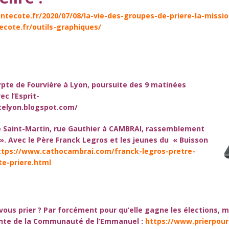
entecote.fr/2020/07/08/la-vie-des-groupes-de-priere-la-missio
ecote.fr/outils-graphiques/
rypte de Fourvière à Lyon
, poursuite des 9 matinées
c l’Esprit-
telyon.blogspot.com/
ise Saint-Martin, rue Gauthier à CAMBRAI
, rassemblement
 ». Avec le Père Franck Legros et les jeunes du « Buisson
ttps://www.cathocambrai.com/franck-legros-pretre-
e-priere.html
-vous prier ? Par forcément pour qu’elle gagne les élections, m
nte
de la
Communauté de
l’Emmanuel
:
https://www.prierpour