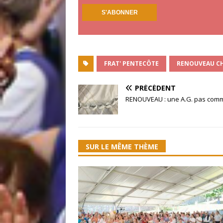
FRAT' PENTECÔTE
RENOUVEAU C
PRÉCÉDENT
RENOUVEAU : une A.G. pas comme
SUR LE MÊME THÈME