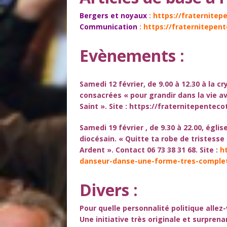
Bergers et noyaux
:
https://fraternitep
Communication
:
https://fraternitepent
Evènements :
Samedi 12 février, de 9.00 à 12.30 à la c
consacrées « pour grandir dans la vie ave
Saint ».
Site
:
https://fraternitepenteco
Samedi 19 février , de 9.30 à 22.00, égl
diocésain. « Quitte ta robe de tristesse
Ardent ». Contact 06 73 38 31 68.
Site
:
h
danseur-danse-une-forme-tres-complet
Divers :
Pour quelle personnalité politique allez
Une initiative très originale et
surprena