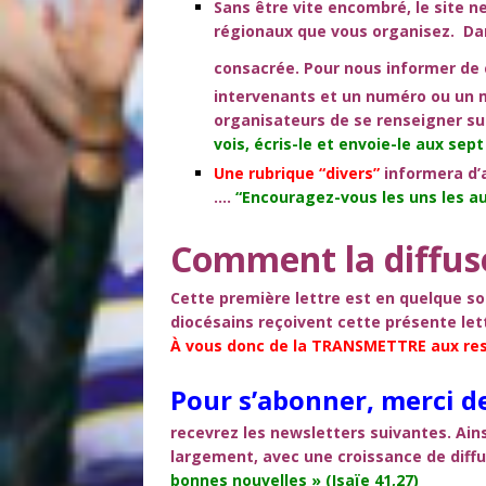
Sans être vite encombré, le site n
régionaux que vous organisez. Da
consacrée. Pour nous informer de c
intervenants et un numéro ou un ma
organisateurs de se renseigner sur
vois, écris-le et envoie-le aux sept
Une rubrique
“divers”
informera d’
….
“Encouragez-vous les uns les au
Comment la diffus
Cette première lettre est en quelque sor
diocésains reçoivent cette présente let
À vous donc de la TRANSMETTRE aux res
Pour s’abonner, merci de
recevrez les newsletters suivantes.
Ains
largement, avec une croissance de diffu
bonnes nouvelles » (Isaïe 41,27)