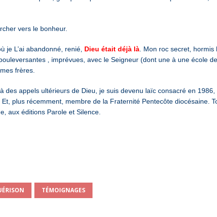
archer vers le bonheur.
ù je L’ai abandonné, renié,
Dieu était déjà là
. Mon roc secret, hormis 
, bouleversantes , imprévues, avec le Seigneur (dont une à une école 
 mes frères.
 à des appels ultérieurs de Dieu, je suis devenu laïc consacré en 198
 Et, plus récemment, membre de la Fraternité Pentecôte diocésaine. Tou
ne, aux éditions Parole et Silence.
UÉRISON
TÉMOIGNAGES