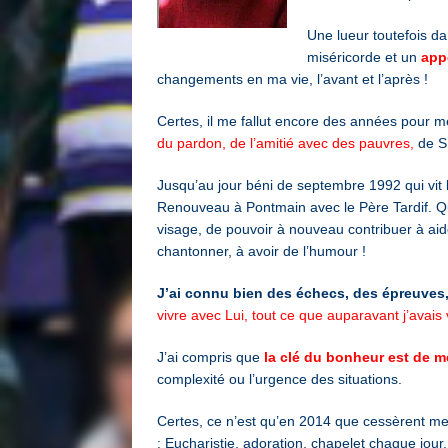
Une lueur toutefois d
miséricorde et un
app
changements en ma vie, l’avant et l’après !
Certes, il me fallut encore des années pour m
du pardon, de l’amitié avec des pauvres,
de SD
Jusqu’au jour béni de septembre 1992 qui vit
Renouveau à Pontmain avec le Père Tardif. Qu
visage, de pouvoir à nouveau contribuer à aid
chantonner, à avoir de l’humour !
J’ai connu bien des échecs, des épreuves
vivre avec Lui, tout ce que auparavant j’avais
J’ai compris que
la clé du bonheur est de me
complexité ou l’urgence des situations.
Certes, ce n’est qu’en 2014 que cessèrent me
:
Eucharistie, adoration, chapelet chaque jo