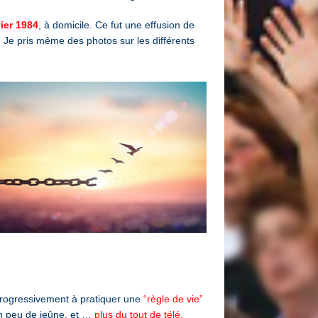
vier 1984
, à domicile. Ce fut une effusion de
 Je pris même des photos sur les différents
 progressivement à pratiquer une
“règle de vie”
un peu de jeûne, et …
plus du tout de télé,