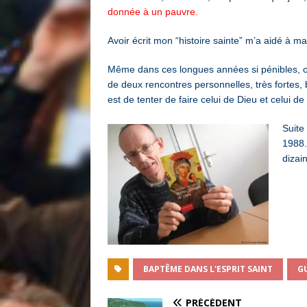
donnée à un pauvre.
Avoir écrit mon “histoire sainte” m’a aidé à m
Même dans ces longues années si pénibles, o
de deux rencontres personnelles, très fortes
est de tenter de faire celui de Dieu et celui de
Suite
1988.
dizai
BAPTÊME DANS L'ESPRIT SAINT
G
PRÉCÉDENT