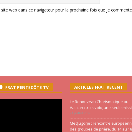
site web dans ce navigateur pour la prochaine fois que je commente
ARTICLES FRAT RECENT
FRAT PENTECÔTE TV
Le Renouveau Charismatique au
Vatican : trois voix, une seule miss
21 juillet 2026
Medjugorje : rencontre européen
des groupes de prière, du 14 au 18