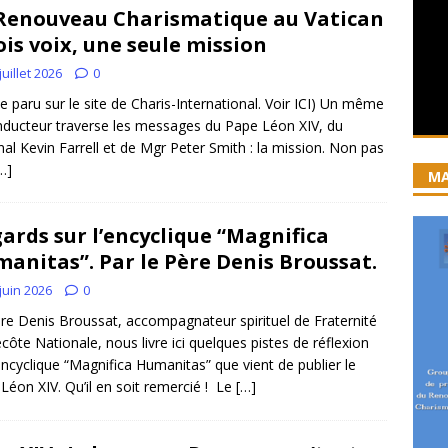
Renouveau Charismatique au Vatican
ncyclique “Magnifica Humanitas”. Par le Père Denis Broussat.
rois voix, une seule mission
juillet 2026
0
ai eu la grâce d’être visité par Dieu”
GUERISON, DELIVRANCE
cle paru sur le site de Charis-International. Voir ICI) Un même
onducteur traverse les messages du Pape Léon XIV, du
 joie soit parfaite ! Jn 15, 11
ACCOMPAGNEMENT SPIRITUEL
nal Kevin Farrell et de Mgr Peter Smith : la mission. Non pas
…]
MA
ards sur l’encyclique “Magnifica
anitas”. Par le Père Denis Broussat.
juin 2026
0
re Denis Broussat, accompagnateur spirituel de Fraternité
côte Nationale, nous livre ici quelques pistes de réflexion
’encyclique “Magnifica Humanitas” que vient de publier le
Léon XIV. Qu’il en soit remercié ! Le
[…]