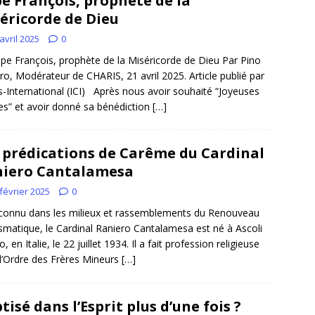
e François, prophète de la
éricorde de Dieu
avril 2025
0
pe François, prophète de la Miséricorde de Dieu Par Pino
ro, Modérateur de CHARIS, 21 avril 2025. Article publié par
s-International (ICI) Après nous avoir souhaité “Joyeuses
s” et avoir donné sa bénédiction
[…]
 prédications de Carême du Cardinal
iero Cantalamesa
février 2025
0
connu dans les milieux et rassemblements du Renouveau
smatique, le Cardinal Raniero Cantalamesa est né à Ascoli
, en Italie, le 22 juillet 1934. Il a fait profession religieuse
l’Ordre des Frères Mineurs
[…]
tisé dans l’Esprit plus d’une fois ?