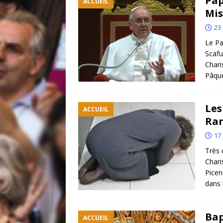
Pap
ACCUEIL
Mis
23 
Le Pa
Scafu
Chari
Pâque
Les
ACCUEIL
Ran
17 
Très 
Chari
Piceno
dans 
Bap
ACCUEIL