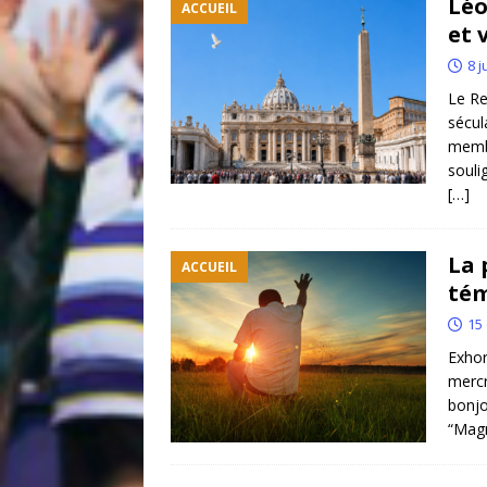
Léo
ACCUEIL
et 
8 j
Le Re
sécul
membr
souli
[…]
La 
ACCUEIL
té
15
Exhor
mercr
bonjo
“Magn