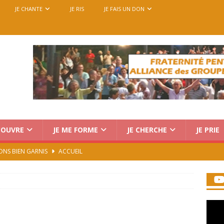
JE CHANTE
JE RIS
JE FAIS UN DON
COUVRE
JE ME FORME
JE CHERCHE
JE PRIE
ONS BIEN GARNIS
ACCUEIL
Charismatique au Vatican : trois voix, une seule mission
rencontre européenne des groupes de prière, du 14 au 18
7)
ACCUEIL
iration devient prière
ACCUEIL