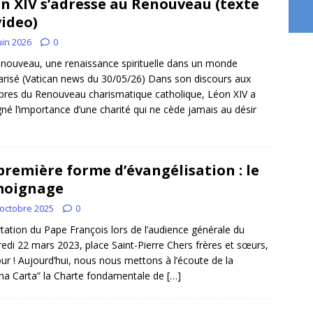
n XIV s’adresse au Renouveau (texte
video)
uin 2026
0
nouveau, une renaissance spirituelle dans un monde
arisé (Vatican news du 30/05/26) Dans son discours aux
es du Renouveau charismatique catholique, Léon XIV a
gné l’importance d’une charité qui ne cède jamais au désir
première forme d’évangélisation : le
moignage
 octobre 2025
0
tation du Pape François lors de l’audience générale du
edi 22 mars 2023, place Saint-Pierre Chers frères et sœurs,
ur ! Aujourd’hui, nous nous mettons à l’écoute de la
a Carta” la Charte fondamentale de
[…]