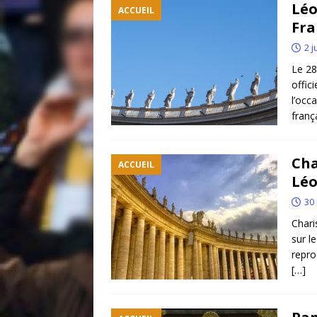
Léo
ACCUEIL
Fra
2 j
Le 28
offic
l’occ
franç
Cha
ACCUEIL
Léo
30
Chari
sur l
repro
[…]