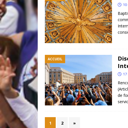
10
Baptis
commi
Inter
consi
Dis
ACCUEIL
Int
17
Renco
(Arti
de fo
servi
1
2
»