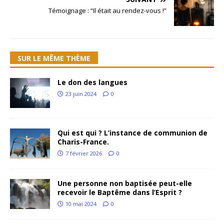
Témoignage : “Il était au rendez-vous !”
SUR LE MÊME THÈME
Le don des langues
23 juin 2024
0
Qui est qui ? L’instance de communion de
Charis-France.
7 février 2026
0
Une personne non baptisée peut-elle
recevoir le Baptême dans l’Esprit ?
10 mai 2024
0