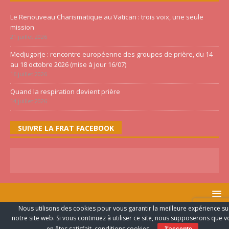
Le Renouveau Charismatique au Vatican : trois voix, une seule
mission
21 juillet 2026
Medjugorje : rencontre européenne des groupes de prière, du 14
au 18 octobre 2026 (mise à jour 16/07)
16 juillet 2026
Quand la respiration devient prière
14 juillet 2026
SUIVRE LA FRAT FACEBOOK
Nous utilisons des cookies pour vous garantir la meilleure expérience su
FRATERNITE PENTECÔTE ©2020 TOUS LES DROITS RESERVES -
notre site web. Si vous continuez à utiliser ce site, nous supposerons que 
CONCEPTION WEB SAS TAKENNE
en êtes satisfait.
conditions cookies
.