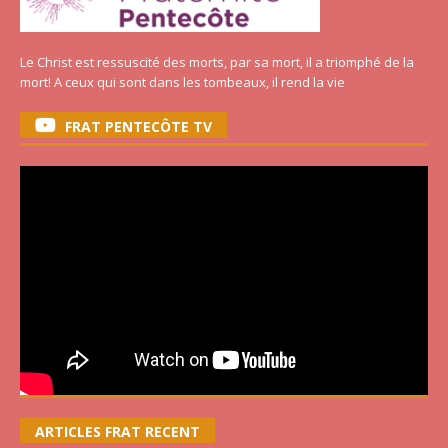
Le Christ est ressuscité des morts, par sa mort, il a triomphé de la
mort! A ceux qui sont dans les tombeaux, il rend la vie
FRAT PENTECÔTE TV
ARTICLES FRAT RECENT