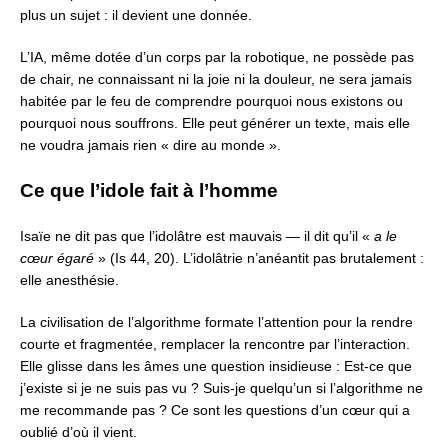
plus un sujet : il devient une donnée.
L’IA, même dotée d’un corps par la robotique, ne possède pas
de chair,
ne connaissant ni la joie ni la douleur, ne sera jamais
habitée
par le feu de comprendre pourquoi nous existons ou
pourquoi nous souffrons.
Elle peut générer un texte, mais elle
ne voudra jamais rien « dire au monde ».
Ce que l’idole fait à l’homme
Isaïe ne dit pas que l’idolâtre est mauvais — il dit qu’il «
a le
cœur égaré
» (Is 44, 20). L’idolâtrie n’anéantit pas brutalement :
elle anesthésie.
La civilisation de l’algorithme formate l’attention
pour la rendre
courte et fragmentée, remplacer la rencontre par l’interaction.
Elle glisse dans les âmes une question insidieuse :
Est-ce que
j’existe si je ne suis pas vu ?
Suis-je quelqu’un si l’algorithme ne
me recommande pas ?
Ce sont les questions d’un cœur qui a
oublié d’où il vient.