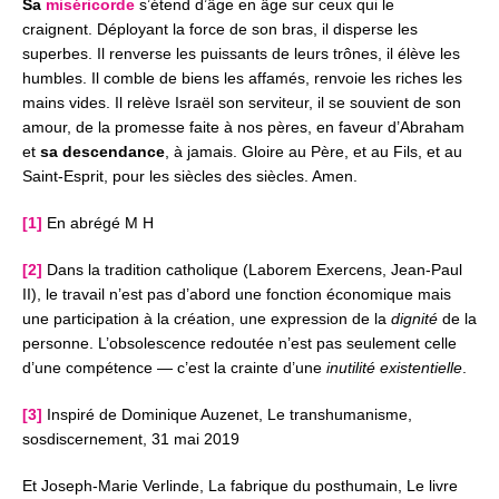
Sa
miséricorde
s’étend d’âge en âge sur ceux qui le
craignent.
Déployant la force de son bras, il disperse les
superbes.
Il renverse les puissants de leurs trônes, il élève les
humbles.
Il comble de biens les affamés, renvoie les riches les
mains vides.
Il relève Israël son serviteur, il se souvient de son
amour,
de la promesse faite à nos pères,
en faveur d’Abraham
et
sa descendance
, à jamais.
Gloire au Père, et au Fils, et au
Saint-Esprit,
pour les siècles des siècles.
Amen.
[1]
En abrégé M H
[2]
Dans la tradition catholique (Laborem Exercens, Jean-Paul
II), le travail n’est pas d’abord une fonction économique mais
une participation à la création, une expression de la
dignité
de la
personne. L’obsolescence redoutée n’est pas seulement celle
d’une compétence — c’est la crainte d’une
inutilité existentielle
.
[3]
Inspiré de Dominique Auzenet, Le transhumanisme,
sosdiscernement, 31 mai 2019
Et Joseph-Marie Verlinde, La fabrique du posthumain, Le livre