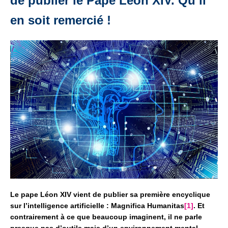
de publier le Pape Léon XIV. Qu’il
en soit remercié !
Le pape Léon XIV vient de publier sa première encyclique
sur l’intelligence artificielle : Magnifica Humanitas
[1]
. Et
contrairement à ce que beaucoup imaginent,
il ne parle
presque pas d’outils
mais d’un environnement mental,