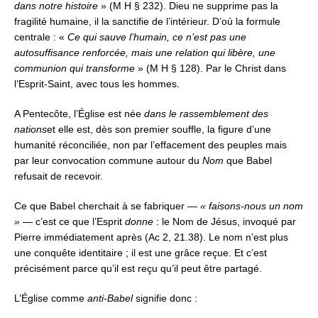
dans notre histoire
» (M H § 232). Dieu ne supprime pas la
fragilité humaine, il la sanctifie de l’intérieur.
D’où la formule
centrale : «
Ce qui sauve l’humain, ce n’est pas une
autosuffisance renforcée, mais une relation qui libère, une
communion qui transforme
» (M H § 128).
Par le Christ dans
l’Esprit-Saint, avec tous les hommes.
A Pentecôte, l’Église est née
dans le rassemblement des
nations
et elle est, dès son premier souffle, la figure d’une
humanité réconciliée,
non par l’effacement des peuples
mais
par leur convocation commune autour du
Nom
que Babel
refusait de recevoir.
Ce que Babel cherchait à se fabriquer —
« faisons-nous un nom
»
—
c’est ce que l’Esprit
donne
:
le Nom de Jésus, invoqué par
Pierre immédiatement après (Ac 2, 21.38).
Le nom n’est plus
une conquête identitaire ; il est une grâce reçue.
Et c’est
précisément parce qu’il est reçu qu’il peut être partagé.
L’Église comme
anti-Babel
signifie donc :