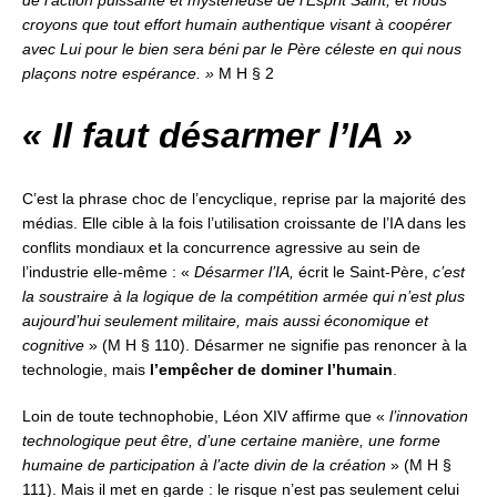
de l’action puissante et mystérieuse de l’Esprit Saint, et nous
croyons que tout effort humain authentique visant à coopérer
avec Lui pour le bien sera béni par le Père céleste en qui nous
plaçons notre espérance. »
M H § 2
« Il faut désarmer l’IA »
C’est la phrase choc de l’encyclique, reprise par la majorité des
médias.
Elle cible à la fois l’utilisation croissante de l’IA dans les
conflits mondiaux
et la concurrence agressive au sein de
l’industrie elle-même :
«
Désarmer l’IA,
écrit le Saint-Père,
c’est
la soustraire à la logique de la compétition armée qui n’est plus
aujourd’hui seulement militaire, mais aussi économique et
cognitive
» (M H § 110). Désarmer ne signifie pas renoncer à la
technologie,
mais
l’empêcher de dominer l’humain
.
Loin de toute technophobie, Léon XIV affirme que «
l’innovation
technologique peut être, d’une certaine manière, une forme
humaine de participation à l’acte divin de la création
» (M H §
111).
Mais il met en garde : le risque n’est pas seulement celui