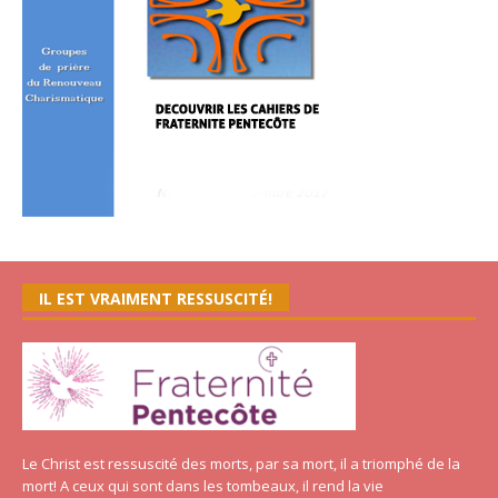
IL EST VRAIMENT RESSUSCITÉ!
Le Christ est ressuscité des morts, par sa mort, il a triomphé de la
mort! A ceux qui sont dans les tombeaux, il rend la vie