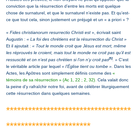
conviction que la résurrection d’entre les morts est quelque
chose de surnaturel, et que le surnaturel n’existe pas. Et qu’est-
ce que tout cela, sinon justement un préjugé et un « a priori » ?
«
Fides christianorum resurrectio Christi est
», écrivait saint
Augustin :
« La foi des chrétiens est la résurrection du Christ »
Et il ajoutait :
« Tout le monde croit que Jésus est mort, même
les réprouvés le croient, mais tout le monde ne croit pas qu’il est
[5]
ressuscité et on n’est pas chrétien si l’on n’y croit pas
. »
C’est
le véritable article par lequel
« l’Église tient ou tombe ».
Dans les
Actes, les Apôtres sont simplement définis comme des
«
témoins de sa résurrection » (Ac 1, 22 ; 2, 32).
Cela valait donc
la peine d’y rafraîchir notre foi, avant de célébrer liturgiquement
cette résurrection dans quelques semaines.
**********************************
***********************