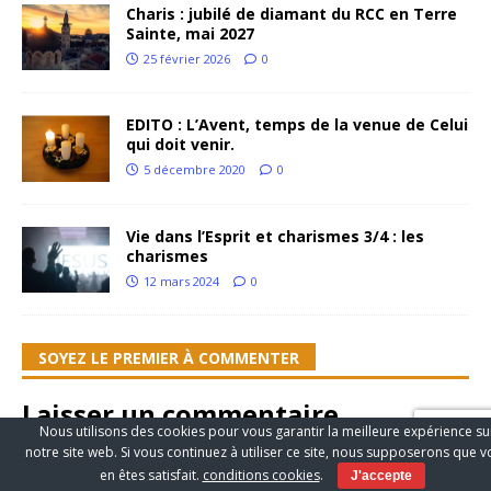
Charis : jubilé de diamant du RCC en Terre
Sainte, mai 2027
25 février 2026
0
EDITO : L’Avent, temps de la venue de Celui
qui doit venir.
5 décembre 2020
0
Vie dans l’Esprit et charismes 3/4 : les
charismes
12 mars 2024
0
SOYEZ LE PREMIER À COMMENTER
Laisser un commentaire
Nous utilisons des cookies pour vous garantir la meilleure expérience su
notre site web. Si vous continuez à utiliser ce site, nous supposerons que 
Votre adresse de messagerie ne sera pas publiée.
en êtes satisfait.
conditions cookies
.
J'accepte