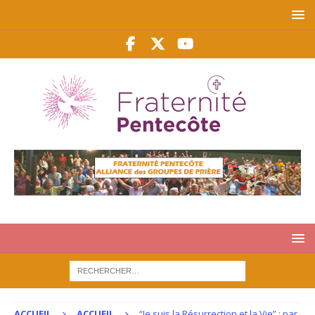
ACCUEIL
ACCUEIL
“Je suis la Résurrection et la Vie” : par