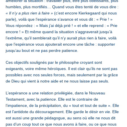
améliorer la situation : travailler plus, être plus obéissants, plus
humbles, plus mortifiés… Quand vous êtes tenté de vous dire :
« Il n’y a plus rien à faire »
(c’est encore Kierkegaard qui nous
parle), voilà que l’espérance s’avance et vous dit : « Prie ! »
Vous répondez : « Mais j’ai déjà prié ! » et elle reprend : « Prie
encore ! » Et même quand la situation s’aggraverait jusqu’à
l’extrême, qu’il semblerait qu’il n’y aurait plus rien à faire, voilà
que l’espérance vous ajouterait encore une tâche : supporter
jusqu’au bout et ne pas perdre patience.
Ces objectifs soulignés par le philosophe croyant sont
exigeants, voire même héroïques. Il est clair qu’ils ne sont pas
possibles avec nos seules forces, mais seulement par la grâce
de Dieu qui vient à notre aide et ne nous laisse pas seuls.
L’espérance a une relation privilégiée, dans le Nouveau
Testament, avec la
patience
. Elle est le contraire de
l’impatience, de la précipitation, du « tout et tout de suite ». Elle
est l’antidote du découragement. Elle garde le désir en vie. Elle
est aussi une grande pédagogue, au sens où elle ne nous dit
pas d’un coup tout ce que nous avons à faire, ou ce que nous