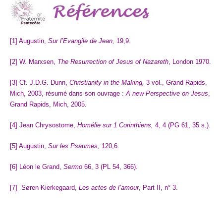
[1] Augustin,
Sur l’Evangile de Jean,
19,9.
[2] W. Marxsen,
The Resurrection of Jesus of Nazareth
, London 1970.
[3] Cf. J.D.G. Dunn,
Christianity in the Making,
3 vol., Grand Rapids,
Mich, 2003, résumé dans son ouvrage :
A new Perspective on Jesus
,
Grand Rapids, Mich, 2005.
[4] Jean Chrysostome,
Homélie sur 1 Corinthiens,
4, 4 (PG 61, 35 s.).
[5] Augustin,
Sur les Psaumes
, 120,6.
[6] Léon le Grand,
Sermo
66, 3 (PL 54, 366).
[7] Søren Kierkegaard,
Les actes de l’amour
, Part II, n° 3.