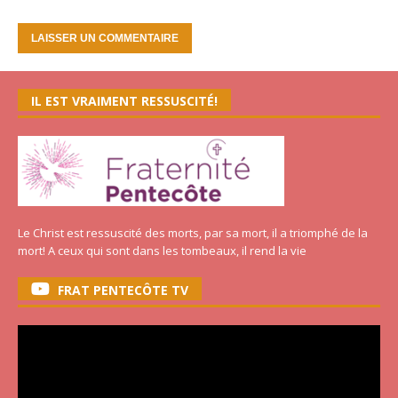
IL EST VRAIMENT RESSUSCITÉ!
Le Christ est ressuscité des morts, par sa mort, il a triomphé de la
mort! A ceux qui sont dans les tombeaux, il rend la vie
FRAT PENTECÔTE TV