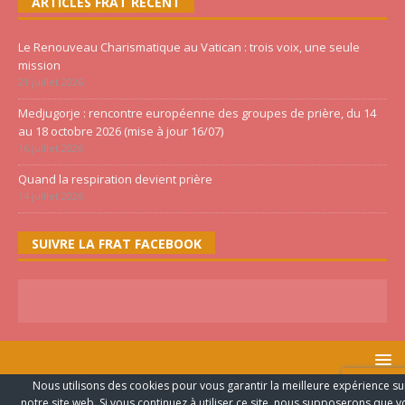
ARTICLES FRAT RECENT
Le Renouveau Charismatique au Vatican : trois voix, une seule
mission
21 juillet 2026
Medjugorje : rencontre européenne des groupes de prière, du 14
au 18 octobre 2026 (mise à jour 16/07)
16 juillet 2026
Quand la respiration devient prière
14 juillet 2026
SUIVRE LA FRAT FACEBOOK
Nous utilisons des cookies pour vous garantir la meilleure expérience su
FRATERNITE PENTECÔTE ©2020 TOUS LES DROITS RESERVES -
notre site web. Si vous continuez à utiliser ce site, nous supposerons que 