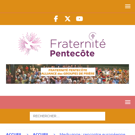
ACCUEIL
ACCUEIL
Medjugorje : rencontre européenne