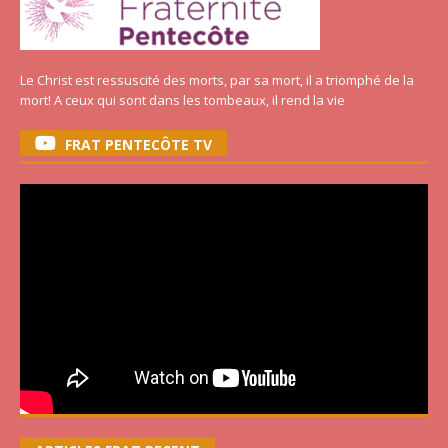
Le Christ est ressuscité des morts, par sa mort, il a triomphé de la
mort! A ceux qui sont dans les tombeaux, il rend la vie
FRAT PENTECÔTE TV