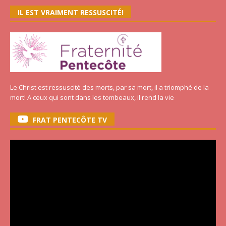
IL EST VRAIMENT RESSUSCITÉ!
Le Christ est ressuscité des morts, par sa mort, il a triomphé de la
mort! A ceux qui sont dans les tombeaux, il rend la vie
FRAT PENTECÔTE TV