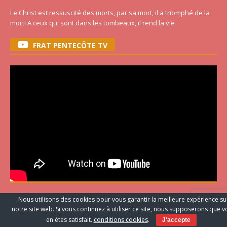
Le Christ est ressuscité des morts, par sa mort, il a triomphé de la
mort! A ceux qui sont dans les tombeaux, il rend la vie
FRAT PENTECÔTE TV
ARTICLES FRAT RECENT
Nous utilisons des cookies pour vous garantir la meilleure expérience su
notre site web. Si vous continuez à utiliser ce site, nous supposerons que 
en êtes satisfait.
conditions cookies
.
J'accepte
Le Renouveau Charismatique au Vatican : trois voix, une seule