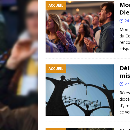
Mon
ACCUEIL
Die
24 
Mon g
du Co
renco
crisp
Dél
ACCUEIL
mis
27 
Rôles
diocé
d’y r
ce ve