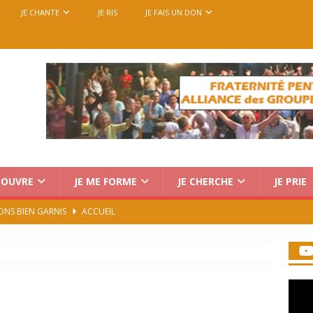
JE CHANTE
JE RIS
JE FAIS UN DON
COUVRE
JE ME FORME
JE CHERCHE
JE PRIE
ONS BIEN GARNIS
ACCUEIL
Charismatique au Vatican : trois voix, une seule mission
rencontre européenne des groupes de prière, du 14 au 18
7)
ACCUEIL