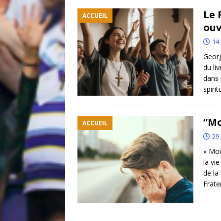
Le 
ACCUEIL
ouv
14 
Georg
du li
dans 
spiri
“Mo
ACCUEIL
29 
« Moi
la vi
de la
Frate