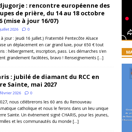
jugorje : rencontre européenne des
iration devient prière
ACCUEIL
upes de prière, du 14 au 18 octobre
ncyclique “Magnifica Humanitas”. Par le Père Denis Broussat.
6 (mise à jour 16/07)
juillet 2026
0
ai eu la grâce d’être visité par Dieu”
GUERISON, DELIVRANCE
 à jour : Jeudi 16 juillet.) Fraternité Pentecôte Alsace
ise un déplacement en car grand luxe, pour 650 € tout
 joie soit parfaite ! Jn 15, 11
ACCOMPAGNEMENT SPIRITUEL
is : hébergement, inscription, pass. Les démarches s’en
MA
ent grandement facilitées, bravo ! Renseignements
[…]
ris : jubilé de diamant du RCC en
re Sainte, mai 2027
février 2026
0
27, nous célébrerons les 60 ans du Renouveau
smatique catholique et nous le ferons dans un lieu unique
Terre Sainte. Un événement signé CHARIS, pour les jeunes,
amilles et les communautés du monde
[…]