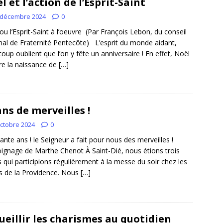
l et l’action de l’Esprit-Saint
 décembre 2024
0
ou l’Esprit-Saint à l’oeuvre (Par François Lebon, du conseil
nal de Fraternité Pentecôte) L’esprit du monde aidant,
oup oublient que l’on y fête un anniversaire ! En effet, Noël
re la naissance de
[…]
ans de merveilles !
octobre 2024
0
ante ans ! le Seigneur a fait pour nous des merveilles !
gnage de Marthe Chenot À Saint-Dié, nous étions trois
 qui participions régulièrement à la messe du soir chez les
 de la Providence. Nous
[…]
ueillir les charismes au quotidien