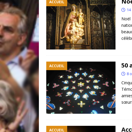
Noë
ACCUEIL
14
Noël 
natio
beauc
célèb
50 
ACCUEIL
8 
Cinqu
Témoi
amies
sœurs
Acc
ACCUEIL