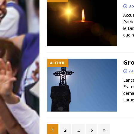
8 
Accue
Patri
le D
que n
Gro
ACCUEIL
29 
Lance
Frate
derni
Laru
1
2
…
6
»