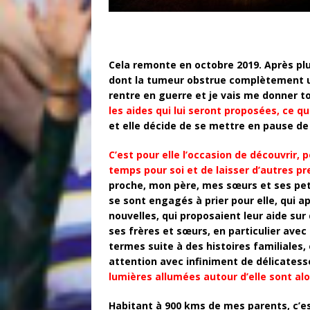
Cela remonte en octobre 2019. Après p
dont la tumeur obstrue complètement un 
rentre en guerre et je vais me donner 
les aides qui lui seront proposées, ce 
et elle décide de se mettre en pause de
C’est pour elle l’occasion de découvrir, 
temps pour soi et de laisser d’autres pre
proche, mon père, mes sœurs et ses peti
se sont engagés à prier pour elle, qui
nouvelles, qui proposaient leur aide sur 
ses frères et sœurs, en particulier avec 
termes suite à des histoires familiales,
attention avec infiniment de délicatesse
lumières allumées autour d’elle sont alo
Habitant à 900 kms de mes parents, c’e