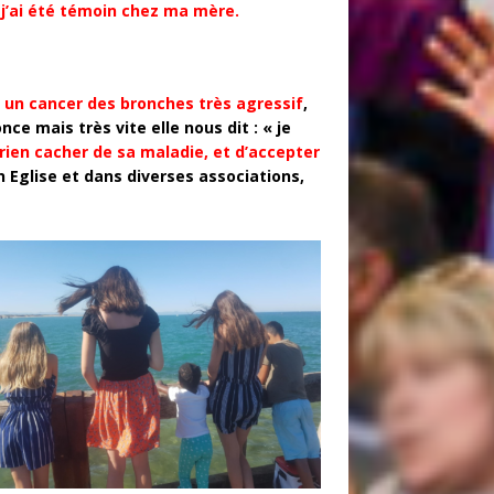
 j’ai été témoin chez ma mère.
 un cancer des bronches très agressif
,
 mais très vite elle nous dit : « je
rien cacher de sa maladie, et d’accepter
n Eglise et dans diverses associations,