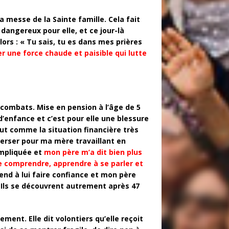
a messe de la Sainte famille. Cela fait
 dangereux pour elle, et ce jour-là
lors : « Tu sais, tu es dans mes prières
er une force chaude et paisible qui lutte
 combats. Mise en pension à l’âge de 5
d’enfance et c’est pour elle une blessure
ut comme la situation financière très
verser pour ma mère travaillant en
ompliquée et
mon père m’a dit bien plus
 se comprendre, apprendre à se parler et
end à lui faire confiance et mon père
. Ils se découvrent autrement après 47
ent. Elle dit volontiers qu’elle reçoit