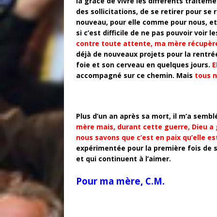
la grâce de vivre les différents traitem
des sollicitations, de se retirer pour se
nouveau, pour elle comme pour nous, et 
si c’est difficile de ne pas pouvoir voir l
contre toute attente, ma mère récupère
déjà de nouveaux projets pour la rentré
foie et son cerveau en quelques jours.
E
accompagné sur ce chemin. Mais
tous n
Plus d’un an après sa mort, il m’a sembl
mère mais, durant cette guerre, Dieu a
nous savons que c’est en paix qu’elle es
expérimentée pour la première fois de s
et qui continuent à l’aimer.
Pour ma mère, C.M.