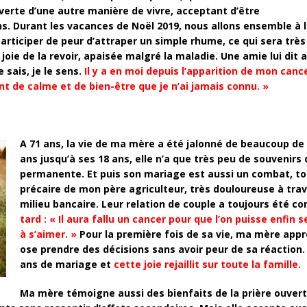
erte d’une autre manière de vivre, acceptant d’être
ns. Durant les vacances de Noël 2019, nous allons ensemble à l
participer de peur d’attraper un simple rhume, ce qui sera très
oie de la revoir, apaisée malgré la maladie. Une amie lui dit a
 sais, je le sens.
Il y a en moi depuis l’apparition de mon canc
t de calme et de bien-être que je n’ai jamais connu. »
A 71 ans, la vie de ma mère a été jalonné de beaucoup de
ans jusqu’à ses 18 ans, elle n’a que très peu de souvenirs 
permanente. Et puis son mariage est aussi un combat, to
précaire de mon père agriculteur, très douloureuse à tra
milieu bancaire. Leur relation de couple a toujours été c
tard : « Il aura fallu un cancer pour que l’on puisse enfin
à s’aimer. »
Pour la première fois de sa vie, ma mère appr
ose prendre des décisions sans avoir peur de sa réaction
ans de mariage et
cette joie rejaillit sur toute la famille.
Ma mère témoigne aussi des bienfaits de la prière ouvertem