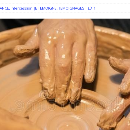
ncyclique “Magnifica Humanitas”. Par le Père Denis Broussat.
RANCE
,
intercession
,
JE TEMOIGNE
,
TEMOIGNAGES
1
ai eu la grâce d’être visité par Dieu”
GUERISON, DELIVRANCE
 joie soit parfaite ! Jn 15, 11
ACCOMPAGNEMENT SPIRITUEL
ONS BIEN GARNIS
ACCUEIL