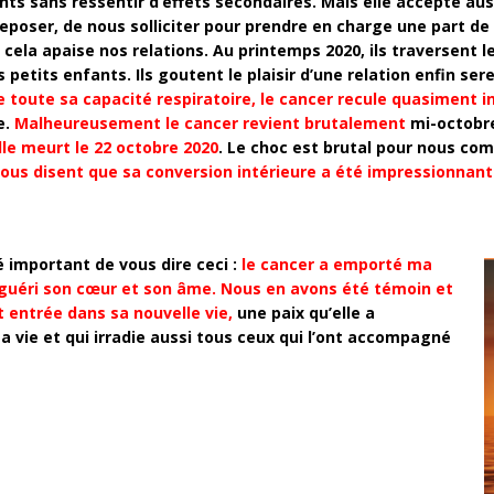
ents sans ressentir d’effets secondaires. Mais elle accepte aus
 reposer, de nous solliciter pour prendre en charge une part de 
cela apaise nos relations. Au printemps 2020, ils traversent
es petits enfants. Ils goutent le plaisir d’une relation enfin ser
 toute sa capacité respiratoire, le cancer recule quasiment 
e.
Malheureusement le cancer revient brutalement
mi-octobr
lle meurt le 22 octobre 2020
. Le choc est brutal pour nous com
ous disent que sa conversion intérieure a été impressionnant
é important de vous dire ceci :
le cancer a emporté ma
 guéri son cœur et son âme.
Nous en avons été témoin et
t entrée dans sa nouvelle vie,
une paix qu’elle a
a vie et qui irradie aussi tous ceux qui l’ont accompagné