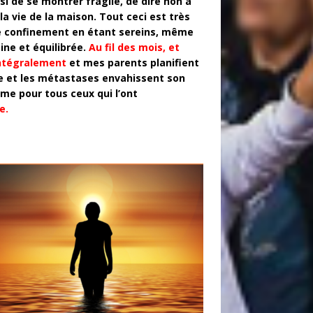
si de se montrer fragile, de dire non à
la vie de la maison. Tout ceci est très
 le confinement en étant sereins, même
eine et équilibrée.
Au fil des mois, et
intégralement
et mes parents planifient
e et les métastases envahissent son
me pour tous ceux qui l’ont
e.