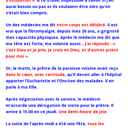
d’intubation »
. A ce stade, impossible à savoir si j’en
aurai besoin ou pas et ils voulaient être sûrs qu’on
s’était bien compris.
Un des médecins me dit
votre corps est délabré
. Il est
vrai que la fibromyalgie, depuis mes 26 ans, a grignoté
mes capacités physiques. Après le médecin me dit que
ma tête est forte, ma volonté aussi…
J’ai répondu : «
c’est Dieu et je prie, je crois en Dieu, et d’autres prient
pour moi »
.
Or, le matin, le prêtre de la paroisse voisine avait reçu
dans le cœur, avec certitude
, qu’il devait aller à l’hôpital
apporter l’Eucharistie et l’Onction des malades. Il en
parle à ma fille.
Après négociation avec le service, le médecin
m’accorde une dérogation de visite pour le prêtre. Il
arrive à 15.00 en ce jeudi.
Une demi-heure de joie.
La suite de l’après-midi a été une fête,
tous les