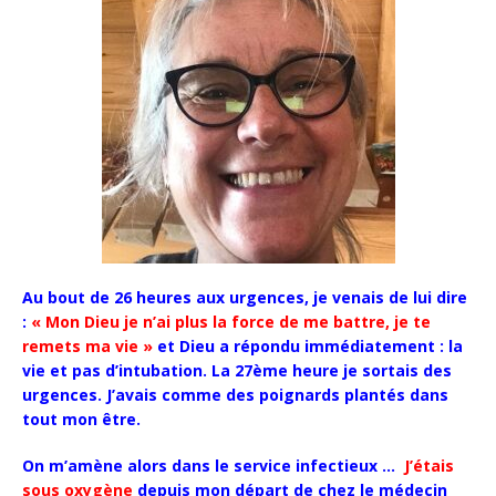
Au bout de 26 heures aux urgences, je venais de lui dire
:
« Mon Dieu je n’ai plus la force de me battre, je te
remets ma vie »
et Dieu a répondu immédiatement : la
vie et pas d’intubation. La 27ème heure je sortais des
urgences. J’avais comme des poignards plantés dans
tout mon être.
On m’amène alors dans le service infectieux …
J’étais
sous oxygène
depuis mon départ de chez le médecin