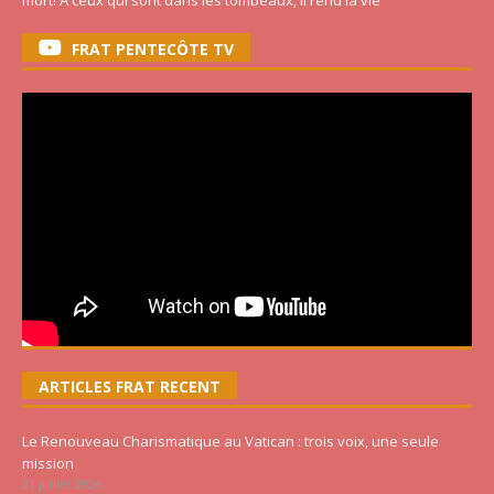
mort! A ceux qui sont dans les tombeaux, il rend la vie
FRAT PENTECÔTE TV
ARTICLES FRAT RECENT
Le Renouveau Charismatique au Vatican : trois voix, une seule
mission
21 juillet 2026