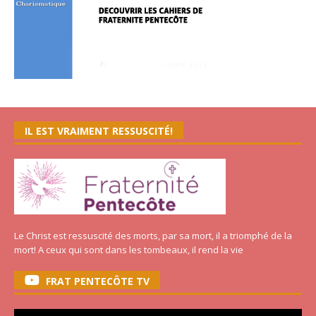
IL EST VRAIMENT RESSUSCITÉ!
Le Christ est ressuscité des morts, par sa mort, il a triomphé de la
mort! A ceux qui sont dans les tombeaux, il rend la vie
FRAT PENTECÔTE TV