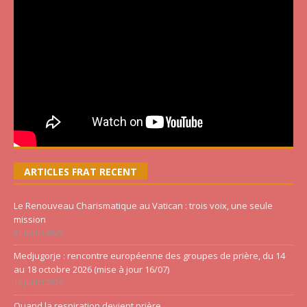
ARTICLES FRAT RECENT
Le Renouveau Charismatique au Vatican : trois voix, une seule
mission
21 juillet 2026
Medjugorje : rencontre européenne des groupes de prière, du 14
au 18 octobre 2026 (mise à jour 16/07)
16 juillet 2026
Quand la respiration devient prière