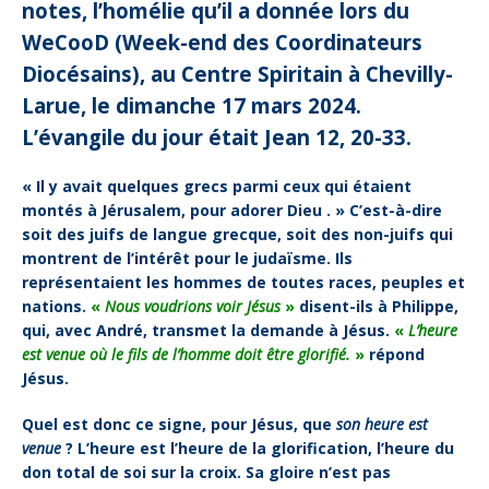
notes, l’homélie qu’il a donnée lors du
WeCooD
(Week-end des Coordinateurs
Diocésains), au Centre Spiritain à Chevilly-
Larue, le dimanche 17 mars 2024.
L’évangile du jour était Jean 12, 20-33.
« Il y avait quelques grecs parmi ceux qui étaient
montés à Jérusalem, pour
adorer Dieu . » C’est-à-dire
soit des juifs de langue grecque, soit des non-juifs
qui
montrent de l’intérêt pour le judaïsme. Ils
représentaient les hommes
de toutes races, peuples et
nations.
«
Nous voudrions voir Jésus
»
disent-ils
à Philippe,
qui, avec André, transmet la demande à Jésus.
«
L’heure
est venue où le fils de l’homme doit être glorifié.
»
répond
Jésus.
Quel est donc ce signe, pour Jésus, que
son heure est
venue
?
L’heure est l’heure de la glorification, l’heure du
don total de soi sur la croix.
Sa gloire n’est pas