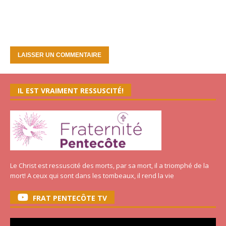
IL EST VRAIMENT RESSUSCITÉ!
Le Christ est ressuscité des morts, par sa mort, il a triomphé de la
mort! A ceux qui sont dans les tombeaux, il rend la vie
FRAT PENTECÔTE TV