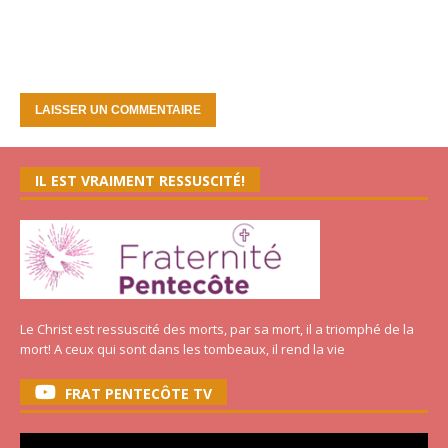
IL EST VRAIMENT RESSUSCITÉ!
Le Christ est ressuscité des morts, par sa mort, il a triomphé de la
mort! A ceux qui sont dans les tombeaux, il rend la vie
FRAT PENTECÔTE TV