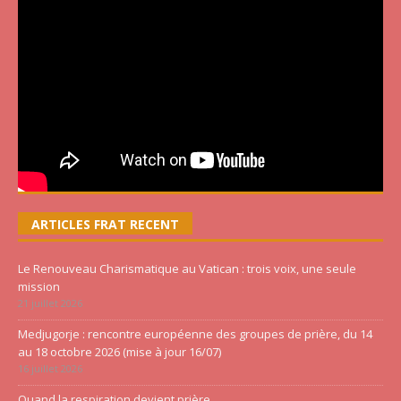
ARTICLES FRAT RECENT
Le Renouveau Charismatique au Vatican : trois voix, une seule
mission
21 juillet 2026
Medjugorje : rencontre européenne des groupes de prière, du 14
au 18 octobre 2026 (mise à jour 16/07)
16 juillet 2026
Quand la respiration devient prière