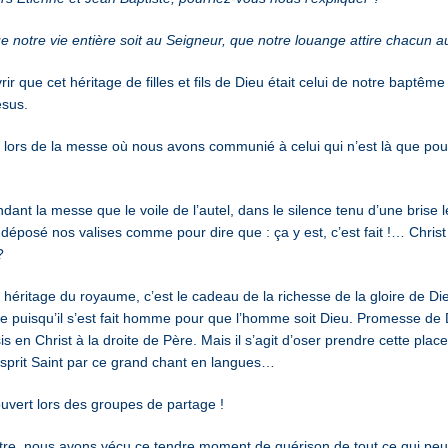
e notre vie entière soit au Seigneur, que notre louange attire chacun 
 que cet héritage de filles et fils de Dieu était celui de notre baptême q
ésus.
 lors de la messe où nous avons communié à celui qui n’est là que pour 
nt la messe que le voile de l’autel, dans le silence tenu d’une brise lé
 déposé nos valises comme pour dire que : ça y est, c’est fait !… Christ
?
héritage du royaume, c’est le cadeau de la richesse de la gloire de Die
 puisqu’il s’est fait homme pour que l’homme soit Dieu. Promesse de 
s en Christ à la droite de Père. Mais il s’agit d’oser prendre cette place
Esprit Saint par ce grand chant en langues…
ouvert lors des groupes de partage !
ut-être, nous avons vécu ce tendre moment de guérison de tout ce qui peu