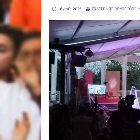
[ 14 juillet 2026 ]
Quand la resp
16 août 2025
FRATERNITE PENTECÔTE
,
[ 30 juin 2026 ]
Regards sur l’e
ACCUEIL
[ 30 juin 2026 ]
Témoignage : “J’
[ 5 mai 2021 ]
EDITO : Que votre