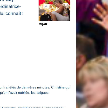
dinatrice-
ui connaît !
Mijou
trariétés de dernières minutes, Christine qui
’on l’avait oubliée, les fatigues
Guy Lepoutre. D’emblée nous avons entendu