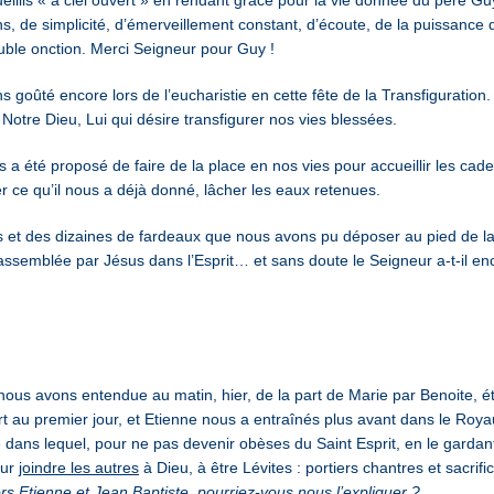
ns, de simplicité, d’émerveillement constant, d’écoute, de la puissance 
ble onction. Merci Seigneur pour Guy !
ns goûté encore lors de l’eucharistie en cette fête de la Transfiguratio
 Notre Dieu, Lui qui désire transfigurer nos vies blessées.
nous a été proposé de faire de la place en nos vies pour accueillir les cad
r ce qu’il nous a déjà donné, lâcher les eaux retenues.
es et des dizaines de fardeaux que nous avons pu déposer au pied de l
ssemblée par Jésus dans l’Esprit… et sans doute le Seigneur a-t-il en
us avons entendue au matin, hier, de la part de Marie par Benoite, était
rt au premier jour, et Etienne nous a entraînés plus avant dans le Roy
 dans lequel, pour ne pas devenir obèses du Saint Esprit, en le garda
our
joindre les autres
à Dieu, à être Lévites : portiers chantres et sacrifi
Alors Etienne et Jean Baptiste, pourriez-vous nous l’expliquer ?