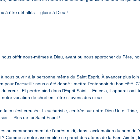
x à être déballés… gloire à Dieu !
s à nous offrir nous-mêmes à Dieu, ayant pu nous approcher du Père, 
és à nous ouvrir à la personne même du Saint Esprit. À avancer plus loi
pour l’accueillir nous a été donné : mettre l’entonnoir du bon côté. C’
ce du cœur ! Et perdre pied dans l’Esprit Saint… En cela, il apparaissai
notre vocation de chrétien : être citoyens des cieux.
re faim s’est creusée. L’eucharistie, centrée sur notre Dieu Un et Trine, 
sier… Plus de toi Saint Esprit !
ues au commencement de l’après-midi, dans l’acclamation du nom de Ye
l ? Comme si notre assemblée se parait des atours de la Bien-Aimée, 