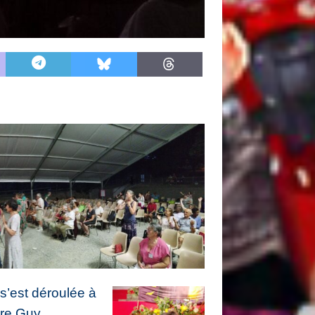
 s’est déroulée à
ère Guy