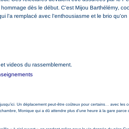
 hommage dès le début. C’est Mijou Barthélémy, coor
ui l’a remplacé avec l’enthousiasme et le brio qu’on l
os et videos du rassemblement.
 enseignements
squ’ici. Un déplacement peut-être coûteux pour certains… avec les con
a chambre, Monique qui a dû attendre plus d’une heure à la gare parce qu
eillis « à ciel ouvert » en rendant grâce pour la vie donnée du père 