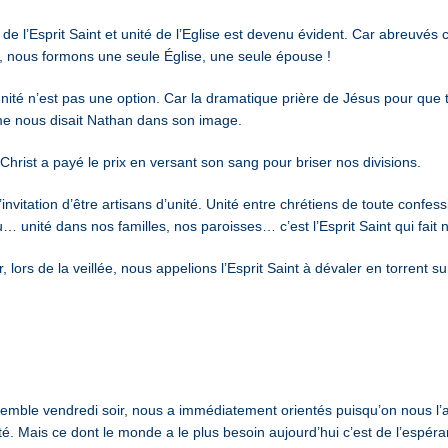
n de l’Esprit Saint et unité de l’Eglise est devenu évident. Car abreuvés 
té, nous formons une seule Église, une seule épouse !
nité n’est pas une option. Car la dramatique prière de Jésus pour que t
e nous disait Nathan dans son image.
hrist a payé le prix en versant son sang pour briser nos divisions.
nvitation d’être artisans d’unité. Unité entre chrétiens de toute confessi
… unité dans nos familles, nos paroisses… c’est l’Esprit Saint qui fait 
, lors de la veillée, nous appelions l’Esprit Saint à dévaler en torrent 
emble vendredi soir, nous a immédiatement orientés puisqu’on nous l’avai
té. Mais ce dont le monde a le plus besoin aujourd’hui c’est de l’espéran