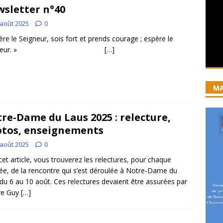
sletter n°40
iration devient prière
ACCUEIL
 août 2025
0
ncyclique “Magnifica Humanitas”. Par le Père Denis Broussat.
ère le Seigneur, sois fort et prends courage ; espère le
eigneur. »
[…]
ai eu la grâce d’être visité par Dieu”
GUERISON, DELIVRANCE
 joie soit parfaite ! Jn 15, 11
ACCOMPAGNEMENT SPIRITUEL
MA
re-Dame du Laus 2025 : relecture,
tos, enseignements
 août 2025
0
et article, vous trouverez les relectures, pour chaque
ée, de la rencontre qui s’est déroulée à Notre-Dame du
du 6 au 10 août. Ces relectures devaient être assurées par
re Guy
[…]