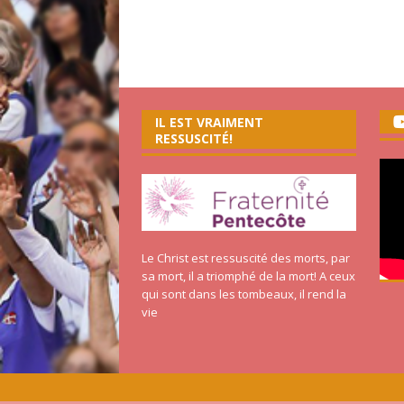
IL EST VRAIMENT
RESSUSCITÉ!
Le Christ est ressuscité des morts, par
sa mort, il a triomphé de la mort! A ceux
qui sont dans les tombeaux, il rend la
vie