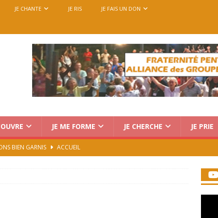
JE CHANTE
JE RIS
JE FAIS UN DON
COUVRE
JE ME FORME
JE CHERCHE
JE PRIE
ONS BIEN GARNIS
ACCUEIL
Charismatique au Vatican : trois voix, une seule mission
rencontre européenne des groupes de prière, du 14 au 18
7)
ACCUEIL