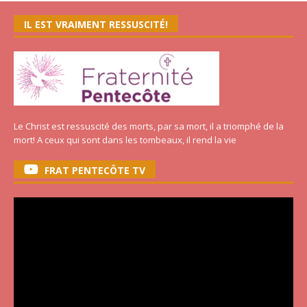
IL EST VRAIMENT RESSUSCITÉ!
Le Christ est ressuscité des morts, par sa mort, il a triomphé de la
mort! A ceux qui sont dans les tombeaux, il rend la vie
FRAT PENTECÔTE TV