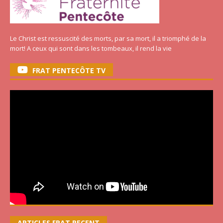
Le Christ est ressuscité des morts, par sa mort, il a triomphé de la
mort! A ceux qui sont dans les tombeaux, il rend la vie
FRAT PENTECÔTE TV
ARTICLES FRAT RECENT