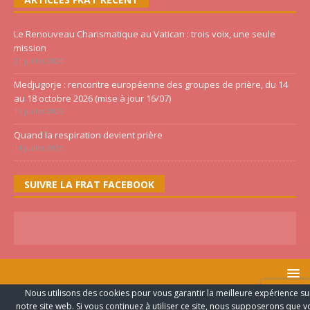
Le Renouveau Charismatique au Vatican : trois voix, une seule
mission
21 juillet 2026
Medjugorje : rencontre européenne des groupes de prière, du 14
au 18 octobre 2026 (mise à jour 16/07)
16 juillet 2026
Quand la respiration devient prière
14 juillet 2026
SUIVRE LA FRAT FACEBOOK
Nous utilisons des cookies pour vous garantir la meilleure expérience su
FRATERNITE PENTECÔTE ©2020 TOUS LES DROITS RESERVES -
notre site web. Si vous continuez à utiliser ce site, nous supposerons que 