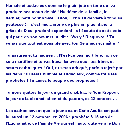
Humble et audacieux comme le grain jeté en terre qui va
produire beaucoup de
blé ! Huitième de la famille, le
dernier, petit bonhomme Carlos, il choisit de vivre
à fond sa
petitesse : il s’est mis à croire de plus en plus, dans la
grâce de Dieu,
prudent cependant , à l’écoute de cette voix
qui parle en son cœur et lui dit :
“Vas y ! Risque-toi ! Tu
verras que tout est possible avec ton Seigneur et maître !”
Tu assures et tu risques … N’est-ce pas mortifère, non ce
sera mortifère et tu
vas travailler avec eux , tes frères et
sœurs catholiques !
Oui, tu seras critiqué, parfois rejeté par
les tiens : tu seras humble et audacieux,
comme tous les
prophètes !
Tu aimes le peuple des prophètes !
Tu nous quittes le jour du grand shabbat, le
Yom Kippour,
le jour de la réconciliation et du pardon, ce 12 octobre …
Les
cathos savent que le jeune saint Carlo Acutis est parti
lui aussi un 12 octobre, en
2006 : prophète à 15 ans de
l’Eucharistie, ce Pain de Vie qui est l’autoroute vers
le Bon