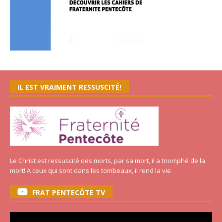
IL EST VRAIMENT RESSUSCITÉ!
Le Christ est ressuscité des morts, par sa mort, il a triomphé de la
mort! A ceux qui sont dans les tombeaux, il rend la vie
FRAT PENTECÔTE TV