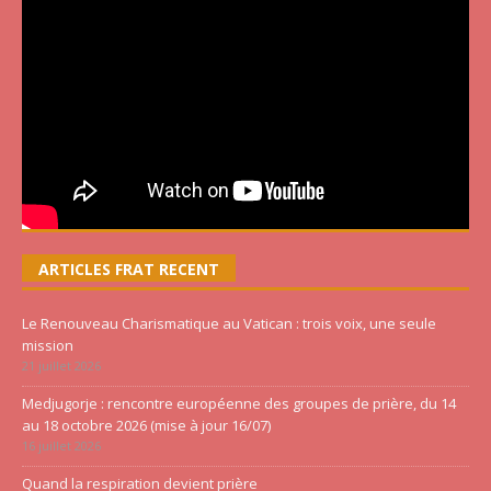
ARTICLES FRAT RECENT
Le Renouveau Charismatique au Vatican : trois voix, une seule
mission
21 juillet 2026
Medjugorje : rencontre européenne des groupes de prière, du 14
au 18 octobre 2026 (mise à jour 16/07)
16 juillet 2026
Quand la respiration devient prière