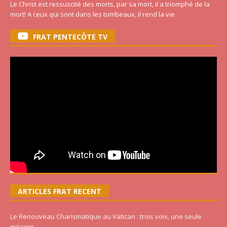
Le Christ est ressuscité des morts, par sa mort, il a triomphé de la
mort! A ceux qui sont dans les tombeaux, il rend la vie
FRAT PENTECÔTE TV
ARTICLES FRAT RECENT
Le Renouveau Charismatique au Vatican : trois voix, une seule
mission