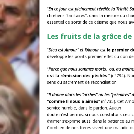
“
En ce jour est pleinement révélée la Trinité Sa
chrétiens “trinitaires”, dans la mesure où cha
essentiel de sortir de ce déisme que nous avon
Les fruits de la grâce d
“
Dieu est Amour” et l’Amour est
le premier do
développe les points premier effet du don de 
“
Parce que nous sommes morts, ou, au moins, b
est la rémission des péchés
.” (n°734). N
sens du sacrement de réconciliation.
“
Il donne alors les “arrhes” ou les “prémices” d
“comme Il nous a aimés
” (n°735). Cet Amo
service humble, dans le pardon. Aucun
doute n’est permis: si nous constatons ceci ch
d’aimer s’exprime aussi dans la patience au 
Combien de nos frères vivent une maladie ou