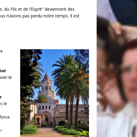
 du Fils et de l’Esprit” deviennent des
nous n’avons pas perdu notre temps. Il est
me
our
ver le
r
s le
 force
!