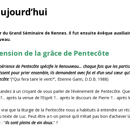
aujourd’hui
ieur du Grand Séminaire de Rennes. Il fut ensuite évêque auxili
veau.
nsion de la grâce de Pentecôte
périence de Pentecôte spécifie le Renouveau… chaque fois que les parti
ssent pour prier ensemble, ils demandent avec foi et d’un seul cœur qu’i
ecôte
.”(“Qui fera taire le vent?”, Etienne Garin, D.D.B. 1988)
ndez à un croyant de vous parler de l’événement de Pentecôte. Que va
t ?… après la venue de l’Esprit ?… après le discours de Pierre ?… après
t vrai que la liturgie de la Pentecôte nous a habitués à entendre un réci
u texte de Luc. Peut-être a-t-on pensé qu’il n’était pas bon d’achever l
 : “
Ils sont pleins de vin doux.
” ?