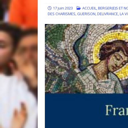
[ 14 juillet 2026 ]
Quand la resp
17 juin 2023
ACCUEIL
,
BERGER(E)S ET 
DES CHARISMES
,
GUERISON, DELIVRANCE
,
LA V
[ 30 juin 2026 ]
Regards sur l’e
ACCUEIL
[ 30 juin 2026 ]
Témoignage : “J’
[ 5 mai 2021 ]
EDITO : Que votre