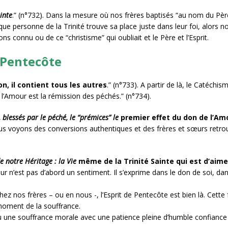
inte
.” (n°732). Dans la mesure où nos frères baptisés “au nom du Père,
que personne de la Trinité trouve sa place juste dans leur foi, alors 
s connu ou de ce “christisme” qui oubliait et le Père et l’Esprit.
e Pentecôte
n, il contient tous les autres
.” (n°733). A partir de là, le Catéchis
l’Amour est la rémission des péchés.” (n°734).
lessés par le péché, le “prémices” le
premier effet du don de l’Am
ous voyons des conversions authentiques et des frères et sœurs retrou
e notre Héritage : la Vie
même de la Trinité Sainte qui est d’aime
ur n’est pas d’abord un sentiment. Il s’exprime dans le don de soi, dan
ez nos frères – ou en nous -, l’Esprit de Pentecôte est bien là. Cette
moment de la souffrance.
 une souffrance morale avec une patience pleine d’humble confiance 