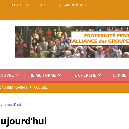
JE CHANTE
JE RIS
JE FAIS UN DON
COUVRE
JE ME FORME
JE CHERCHE
JE PRIE
ONS BIEN GARNIS
ACCUEIL
Charismatique au Vatican : trois voix, une seule mission
t aujourd’hui
rencontre européenne des groupes de prière, du 14 au 18
aujourd’hui
7)
ACCUEIL