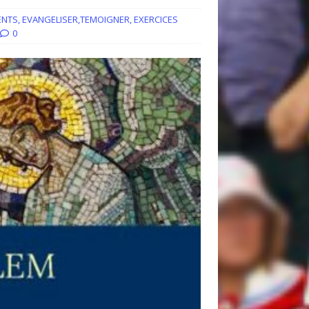
ENTS
,
EVANGELISER,TEMOIGNER
,
EXERCICES
0