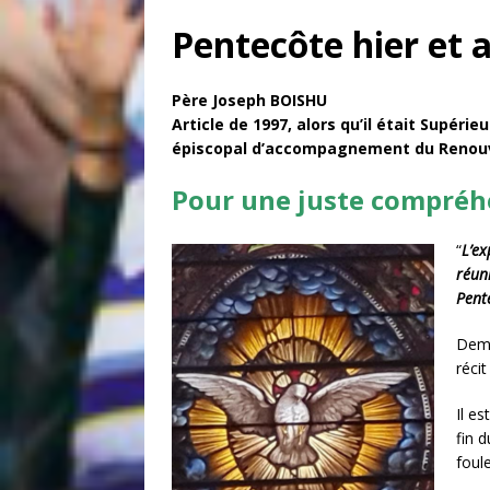
Pentecôte hier et 
Père Joseph BOISHU
Article de 1997, alors qu’il était Supér
épiscopal d’accompagnement du Renou
Pour une juste compréhe
“
L’ex
réuni
Pent
Dema
réci
Il es
fin d
foule