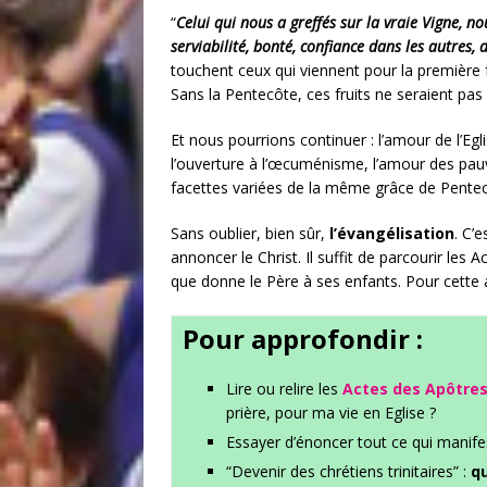
“
Celui qui nous a greffés sur la vraie Vigne, nous
serviabilité, bonté, confiance dans les autres, 
touchent ceux qui viennent pour la première f
Sans la Pentecôte, ces fruits ne seraient pa
Et nous pourrions continuer : l’amour de l’Eglis
l’ouverture à l’œcuménisme, l’amour des pau
facettes variées de la même grâce de Pentec
Sans oublier, bien sûr,
l’évangélisation
. C’
annoncer le Christ. Il suffit de parcourir le
que donne le Père à ses enfants. Pour cette a
Pour approfondir :
Lire ou relire les
Actes des Apôtre
prière, pour ma vie en Eglise ?
Essayer d’énoncer tout ce qui manife
“Devenir des chrétiens trinitaires” :
qu