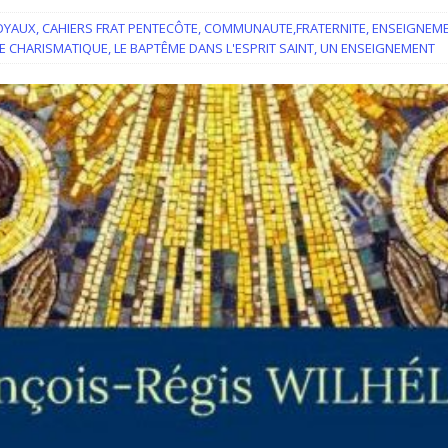
iration devient prière
ACCUEIL
NOYAUX
,
CAHIERS FRAT PENTECÔTE
,
COMMUNAUTE,FRATERNITE
,
ENSEIGNEM
IE CHARISMATIQUE
,
LE BAPTÊME DANS L'ESPRIT SAINT
,
UN ENSEIGNEMENT
ncyclique “Magnifica Humanitas”. Par le Père Denis Broussat.
ai eu la grâce d’être visité par Dieu”
GUERISON, DELIVRANCE
 joie soit parfaite ! Jn 15, 11
ACCOMPAGNEMENT SPIRITUEL