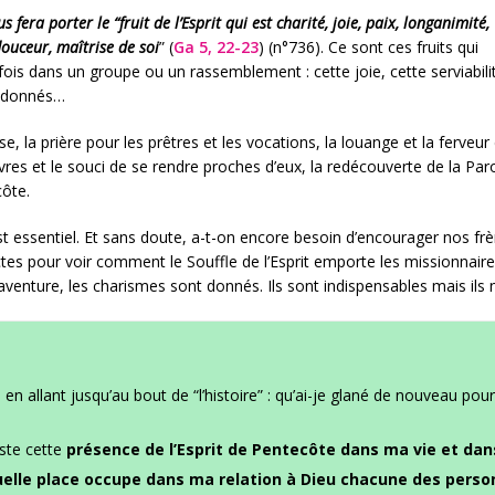
 fera porter le “fruit de l’Esprit qui est charité, joie, paix, longanimité,
douceur, maîtrise de soi
” (
Ga 5, 22-23
) (n°736). Ce sont ces fruits qui
ois dans un groupe ou un rassemblement : cette joie, cette serviabili
s donnés…
e, la prière pour les prêtres et les vocations, la louange et la ferveur d
vres et le souci de se rendre proches d’eux, la redécouverte de la P
ôte.
est essentiel. Et sans doute, a-t-on encore besoin d’encourager nos fr
s Actes pour voir comment le Souffle de l’Esprit emporte les missionnai
venture, les charismes sont donnés. Ils sont indispensables mais ils 
s
en allant jusqu’au bout de “l’histoire” : qu’ai-je glané de nouveau 
ste cette
présence de l’Esprit de Pentecôte dans ma vie et dan
elle place occupe dans ma relation à Dieu chacune des person