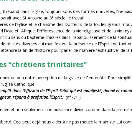
e, Il répand dans l’Eglise, toujours sous des formes nouvelles, l’inépuis
araît avec St Antoine au 3° siècle, le travail
res de l’Eglise et le charisme des Docteurs de la foi, les grands mo
rd l’Asie et l’Afrique, l’efflorescence de la vie religieuse et de la vie my
t du sens du baptême chez les laïcs, l’épanouissement de la spiritua
 de réalités diverses qui manifestent la présence de l’Esprit mettan
nc attendre la fin de l’histoire pour parler de manière “exhaustive” de l
s “chrétiens trinitaires”
ndir un peu notre perception de la grâce de Pentecôte. Pour simplifier
’Eglise Catholique.
complit dans l’effusion de l’Esprit Saint qui est manifesté, donné et c
igneur, répand à profusion l’Esprit.
” (n°731 ).
donnée et non seulement une puissance divine comme dans la première
liberté. Ceci peut déjà nous aider à ne pas mettre la main sur Lui c