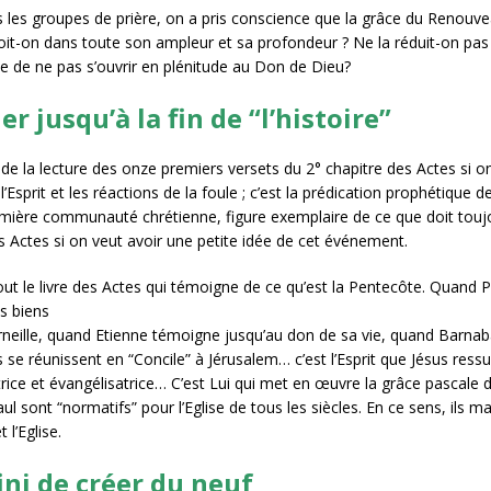
 les groupes de prière, on a pris conscience que la grâce du Renouve
oit-on dans toute son ampleur et sa profondeur ? Ne la réduit-on pa
ue de ne pas s’ouvrir en plénitude au Don de Dieu?
ler jusqu’à la fin de “l’histoire”
e la lecture des onze premiers versets du 2° chapitre des Actes si on 
Esprit et les réactions de la foule ; c’est la prédication prophétique d
première communauté chrétienne, figure exemplaire de ce que doit toujou
es Actes si on veut avoir une petite idée de cet événement.
out le livre des Actes qui témoigne de ce qu’est la Pentecôte. Quand P
s biens
rneille, quand Etienne témoigne jusqu’au don de sa vie, quand Barnaba
se réunissent en “Concile” à Jérusalem… c’est l’Esprit que Jésus ressu
ice et évangélisatrice… C’est Lui qui met en œuvre la grâce pascale du
ul sont “normatifs” pour l’Eglise de tous les siècles. En ce sens, ils m
 l’Eglise.
fini de créer du neuf