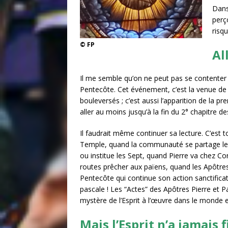
Dans
perç
risq
© FP
Al
Il me semble qu’on ne peut pas se contenter d
Pentecôte. Cet événement, c’est la venue de l’
bouleversés ; c’est aussi l’apparition de la 
aller au moins jusqu’à la fin du 2° chapitre d
Il faudrait même continuer sa lecture. C’est t
Temple, quand la communauté se partage le
ou institue les Sept, quand Pierre va chez Co
routes prêcher aux païens, quand les Apôtres 
Pentecôte qui continue son action sanctificatr
pascale ! Les “Actes” des Apôtres Pierre et Pa
mystère de l’Esprit à l’œuvre dans le monde et
Mais l’Esprit n’a jamais 