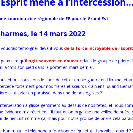
’Esprit mène à l’intercession
e coordinatrice régionale de FP pour le Grand Est
Charmes, le 14 mars 2022
e voudrais témoigner devant vous
de la force incroyable de l’Esprit
 peux dire qu’
il agit souvent en douceur
dans le groupe de prière do
’il a “mis son pied dans la porte” en mars dernier.
ous étions tous sous le choc de cette terrible guerre en Ukraine, et
tercédé fortement pour nos frères et sœurs ukrainiens, quand Bernard 
ière allait prier en paroisse, dans une de nos églises ?”
interpellation a glissé gentiment au-dessus de nos têtes, et nous som
e évidence m’a réveillée : “il faut qu’on organise une veillée de prière 
air de rien, dit comme ça, mais pour notre groupe de prière cela para
 bon matin le téléphone a fonctionné : “qui était disponible, quand ? 