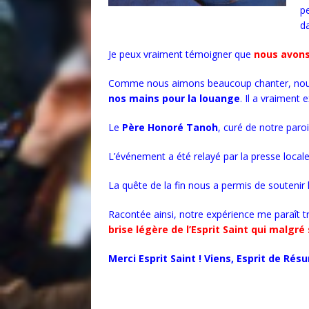
p
d
Je peux vraiment témoigner que
nous avons
Comme nous aimons beaucoup chanter, nous av
nos mains pour la louange
. Il a vraiment 
Le
Père Honoré Tanoh
, curé de notre paroi
L’événement a été relayé par la presse locale, 
La quête de la fin nous a permis de soutenir l’
Racontée ainsi, notre expérience me paraît 
brise légère de l’Esprit Saint qui malgr
Merci Esprit Saint ! Viens, Esprit de Résu