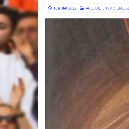
[ 14 juillet 2026 ]
Quand la resp
16 juillet 2022
ACCUEIL
,
JE TEMOIGNE
,
S
[ 30 juin 2026 ]
Regards sur l’e
ACCUEIL
[ 30 juin 2026 ]
Témoignage : “J’
[ 5 mai 2021 ]
EDITO : Que votre