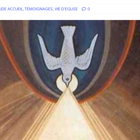
iration devient prière
ACCUEIL
LIDE ACCUEIL
,
TEMOIGNAGES
,
VIE D'EGLISE
0
ncyclique “Magnifica Humanitas”. Par le Père Denis Broussat.
ai eu la grâce d’être visité par Dieu”
GUERISON, DELIVRANCE
 joie soit parfaite ! Jn 15, 11
ACCOMPAGNEMENT SPIRITUEL