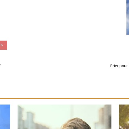
ES
T
Prier pour 