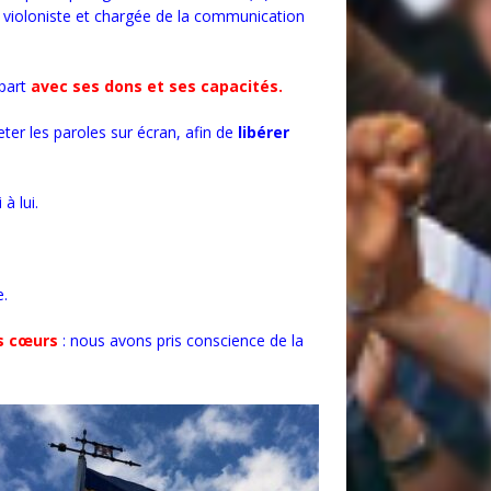
e violoniste et chargée de la communication
 part
avec ses dons et ses capacités.
er les paroles sur écran, afin de
libérer
à lui.
e.
es cœurs
: nous avons pris conscience de la