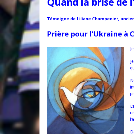
Quand la brise de l
Témoigne de Liliane Champenier, ancienn
Prière pour l’Ukraine à 
J
Je
qu
N
in
pr
L’
un
l’
De