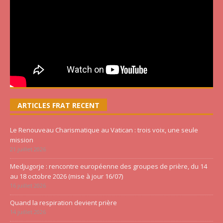
ARTICLES FRAT RECENT
Le Renouveau Charismatique au Vatican : trois voix, une seule
mission
21 juillet 2026
Medjugorje : rencontre européenne des groupes de prière, du 14
au 18 octobre 2026 (mise à jour 16/07)
16 juillet 2026
Quand la respiration devient prière
14 juillet 2026