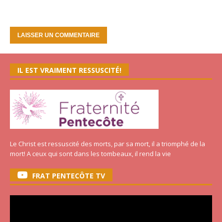
IL EST VRAIMENT RESSUSCITÉ!
Le Christ est ressuscité des morts, par sa mort, il a triomphé de la
mort! A ceux qui sont dans les tombeaux, il rend la vie
FRAT PENTECÔTE TV