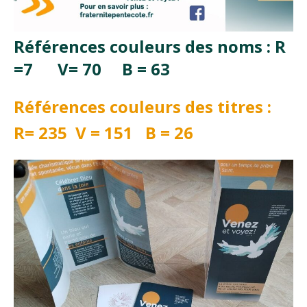
Références couleurs des noms : R
=7 V= 70 B = 63
Références couleurs des titres :
R= 235 V = 151 B = 26