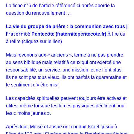
La fiche n°6 de l’article référencé ci-après aborde la
question du renouvellement …
La vie du groupe de prière : la communion avec tous |
Fraternité
Pentecôte (fraternitepentecote.fr)
À
lire ou
à relire (cliquez sur le lien)
Mais revenons aux « ancien
s », terme
à ne pas prendre
au sens biblique mais relatif à ceux qui ont
exercé
une
responsabilité, un service, une missi
on, et
ne l’ont plus.
Ils ne sont pas tous vieux, i
ls ont parfois la quarantaine et
le sentiment d’y être mis !
Les capacités spirituelles peuvent toujours être actives et
utiles, même lorsque les forces physiques déclinent pour
les « moins jeunes ».
Après tout, Moïse et Josué ont conduit Israël, jusqu’à