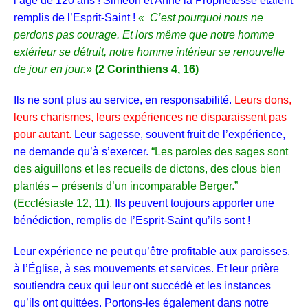
l’âge de 120
ans !
Siméon et Anne la Prophétesse étaient
remplis de l’Esprit-Saint !
« C’est pourquoi nous ne
perdons pas courage. Et lors même que notre homme
extérieur se détruit, notre homme intérieur se renouvelle
de jour en jour.»
(2 Corinthiens 4, 16)
Ils ne sont plus au service, en responsabilité.
Leurs dons,
leurs charismes, leurs expériences ne disparaissent pas
pour autant.
Leur sagesse, souvent fruit de l’expérience,
ne demande qu’à s’exercer.
“Les paroles des sages sont
des aiguillons et les recueils de dictons, des clous bien
plantés – présents d’un incomparable Berger.”
(Ecclésiaste 12, 11).
Ils peuvent toujours apporter une
bénédiction, rempli
s de l’Esprit-Saint qu’ils sont !
Leur expérience ne peut qu’être profitable aux paroisses,
à l’Église, à ses mouvements et services. Et leur prière
soutiendra ceux qui leur ont succédé et les instances
qu’ils ont quittées. Portons-les également dans notre