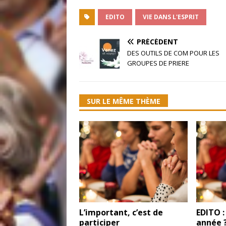
EDITO
VIE DANS L'ESPRIT
PRÉCÉDENT
DES OUTILS DE COM POUR LES
GROUPES DE PRIERE
SUR LE MÊME THÈME
L’important, c’est de
EDITO :
participer
année ?