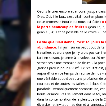
Osons le crier encore et encore, jusque dans
Dieu. Oui, il le faut, c’est vital : contemplon
cette promesse inouïe qui nous est faite :
« 
là porte beaucoup de fruits »
(Jean 15, 5
(Jean 15, 4). Est ce possible de le croire ?… 
La vie que Dieu donne, c’est toujours la 
abondance
. Fin juin, sur un petit bout de te
travaillée, et alors que je n’y crois pas car il e
tard en saison, je sème à la volée, sur 20 m²
semences d’une trentaine de fleurs – la poch
graines prévue pour 100 m². Le résultat est, 
aujourd’hui en ce temps de reprise de nos « ac
une véritable apothéose : une profusion de t
couleurs et de toutes les tailles et éclats. Cet
parabole, symboliquement somptueuse, est
bouleversante. Pas seulement dans la foi, ma
dans la contemplation de la plénitude de la Cr
diversité ; et invitation au don et à l’amour…