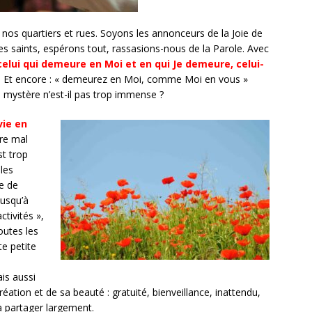
 nos quartiers et rues. Soyons les annonceurs de la Joie de
s les saints, espérons tout, rassasions-nous de la Parole. Avec
celui qui demeure en Moi et en qui Je demeure, celui-
). Et encore : « demeurez en Moi, comme Moi en vous »
ce mystère n’est-il pas trop immense ?
vie en
rre mal
st trop
 les
e de
jusqu’à
tivités »,
outes les
te petite
is aussi
éation et de sa beauté : gratuité, bienveillance, inattendu,
 à partager largement.