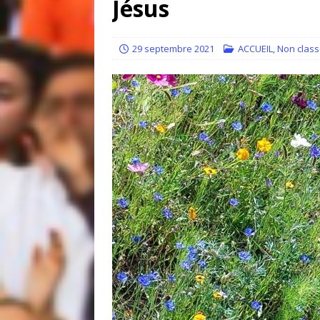
Jésus
[ 14 juillet 2026 ]
Quand la resp
[ 30 juin 2026 ]
Regards sur l’e
29 septembre 2021
ACCUEIL
,
Non clas
ACCUEIL
[ 30 juin 2026 ]
Témoignage : “J’
[ 5 mai 2021 ]
EDITO : Que votre