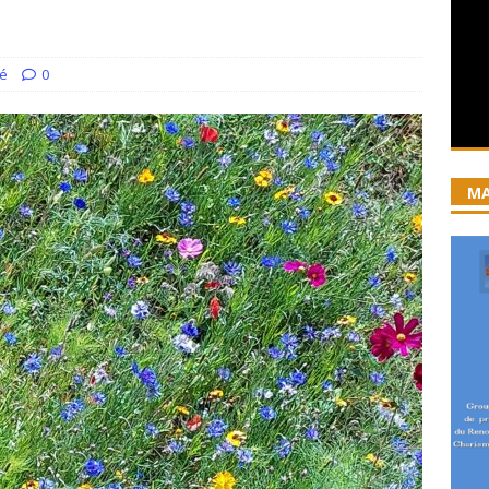
iration devient prière
ACCUEIL
ncyclique “Magnifica Humanitas”. Par le Père Denis Broussat.
sé
0
ai eu la grâce d’être visité par Dieu”
GUERISON, DELIVRANCE
 joie soit parfaite ! Jn 15, 11
ACCOMPAGNEMENT SPIRITUEL
MA