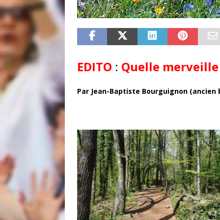
EDITO
:
Quelle merveille
Par Jean-Baptiste Bourguignon (ancien 