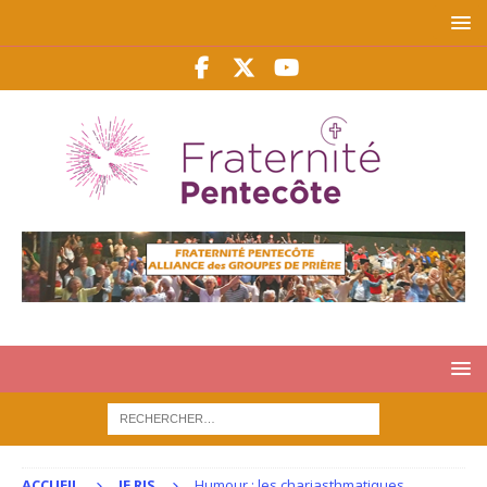
ACCUEIL
JE RIS
Humour : les chariasthmatiques