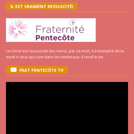
IL EST VRAIMENT RESSUSCITÉ!
Le Christ est ressuscité des morts, par sa mort, il a triomphé de la
mort! A ceux qui sont dans les tombeaux, il rend la vie
FRAT PENTECÔTE TV