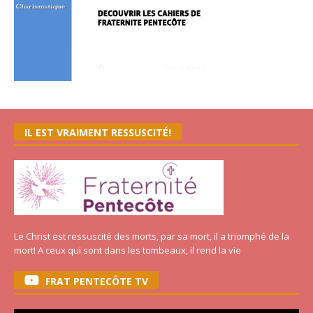
IL EST VRAIMENT RESSUSCITÉ!
Le Christ est ressuscité des morts, par sa mort, il a triomphé de la
mort! A ceux qui sont dans les tombeaux, il rend la vie
FRAT PENTECÔTE TV