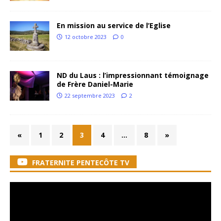
En mission au service de l’Eglise
12 octobre 2023
0
ND du Laus : l’impressionnant témoignage
de Frère Daniel-Marie
22 septembre 2023
2
«
1
2
3
4
…
8
»
FRATERNITE PENTECÔTE TV