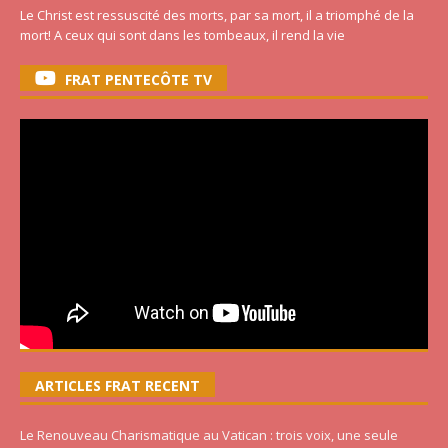
Le Christ est ressuscité des morts, par sa mort, il a triomphé de la
mort! A ceux qui sont dans les tombeaux, il rend la vie
FRAT PENTECÔTE TV
ARTICLES FRAT RECENT
Le Renouveau Charismatique au Vatican : trois voix, une seule