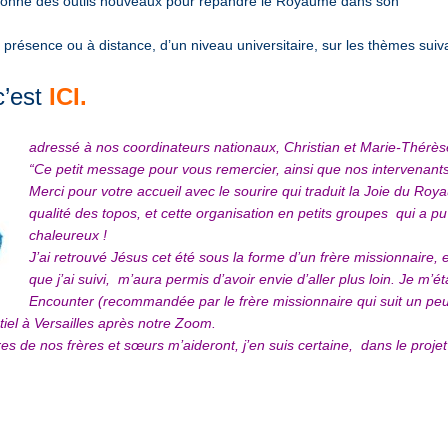
a donné des outils nouveaux pour répandre le Royaume dans son
résence ou à distance, d’un niveau universitaire, sur les thèmes suivan
c’est
ICI.
adressé à nos coordinateurs nationaux, Christian et Marie-Thérèse
“Ce petit message pour vous remercier, ainsi que nos intervenants, 
Merci pour votre accueil avec le sourire qui traduit la Joie du Roy
qualité des topos, et cette organisation en petits groupes qui a p
chaleureux !
J’ai retrouvé Jésus cet été sous la forme d’un frère missionnaire, 
que j’ai suivi, m’aura permis d’avoir envie d’aller plus loin. Je m’ét
Encounter (recommandée par le frère missionnaire qui suit un peu 
tiel à Versailles après notre Zoom.
res de nos frères et sœurs m’aideront, j’en suis certaine, dans le proje