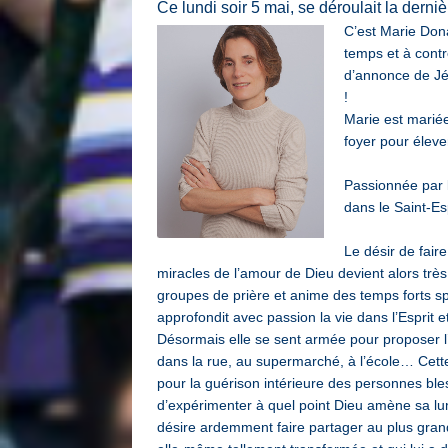
Ce lundi soir 5 mai, se déroulait la dern
C’est Marie Dona
temps et à contr
d’annonce de Jé
!
Marie est mariée
foyer pour éleve
Passionnée par l
dans le Saint-Esp
Le désir de fair
miracles de l’amour de Dieu devient alors très
groupes de prière et anime des temps forts spi
approfondit avec passion la vie dans l’Esprit 
Désormais elle se sent armée pour proposer l’
dans la rue, au supermarché, à l’école… Cette
pour la guérison intérieure des personnes bles
d’expérimenter à quel point Dieu amène sa lum
désire ardemment faire partager au plus grand 