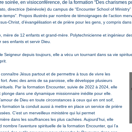
ière soirée, en visioconférence, de la formation “Des charismes p
to, directrice (bénévole) du campus de “Encounter School of Ministry” à
e-temps”. Propos illustrés par nombre de témoignages de l’action mervei
sus-Christ, d’évangélisation et de prière pour les gens, y compris da
, mère de 12 enfants et grand-mère. Polytechnicienne et ingénieur des e
r ses enfants et servir Dieu.
e Seigneur depuis toujours, elle a vécu un tournant dans sa vie spiritu
rit.
e connaître Jésus partout et de permettre à tous de vivre les
 fort. Avec des amis de sa paroisse, elle développe plusieurs
rituels. Par la formation Encounter, suivie de 2022 à 2024, elle
et plonge dans une dynamique missionnaire inédite pour elle.
amour de Dieu en toute circonstances à ceux qui en ont soif,
 formation la conduit aussi à mettre en place un service de prière
sées. C’est un merveilleux ministère qui lui permet
ière dans les souffrances les plus cachées. Aujourd’hui, elle
nombre l’aventure spirituelle de la formation Encounter, qui l’a