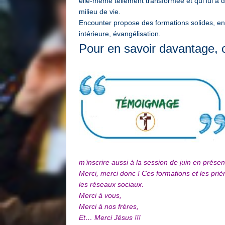
elle-même tellement transformée et qui lui 
milieu de vie.
Encounter propose des formations solides, en p
intérieure, évangélisation.
Pour en savoir davantage, 
m’inscrire aussi à la session de juin en présen
Merci, merci donc ! Ces formations et les priè
les réseaux sociaux.
Merci à vous,
Merci à nos frères,
Et… Merci Jésus !!!